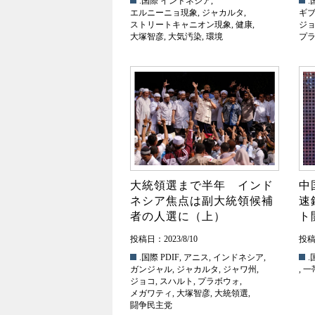
.国際
インドネシア
,
.
エルニーニョ現象
,
ジャカルタ
,
ギ
ストリートキャニオン現象
,
健康
,
ジ
大塚智彦
,
大気汚染
,
環境
プ
大統領選まで半年 インド
中
ネシア焦点は副大統領候補
速
者の人選に（上）
ト
投稿日：2023/8/10
投稿日
.国際
PDIF
,
アニス
,
インドネシア
,
.
ガンジャル
,
ジャカルタ
,
ジャワ州
,
,
一
ジョコ
,
スハルト
,
プラボウォ
,
メガワティ
,
大塚智彦
,
大統領選
,
闘争民主党