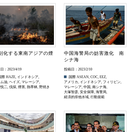
刻化する東南アジアの煙
中国海警局の妨害激化 南
シナ海
：2023/4/19
投稿日：2023/2/10
国際
HAZE
,
インドネシア
,
.国際
ASEAN
,
COC
,
EEZ
,
ーム油
,
ヘイズ
,
マレーシア
,
アメリカ
,
インドネシア
,
フィリピン
,
村悦二
,
伐採
,
煙害
,
熱帯林
,
野焼き
マレーシア
,
中国
,
南シナ海
,
大塚智彦
,
安全保障
,
海警局
,
経済的排他水域
,
行動規範