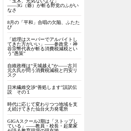
「玉木、元気ないよな」
――3G（爺）が斬る野党のふがい
なさ
8月の「平和」合唱の欠陥、ふたた
び
「総理はスーパーでアルバイトし
てきた方がいい」――参政党・神
谷宗幣代表が斬る消費税減税とい
う”愚策”
自維政権は“天城越え”か――古川
元久氏が問う消費税減税と円安リ
スク
日米繊維交渉“善処します”誤訳伝
説 その１
時代に応じて変わりつつ地域を支
え続けてきた仙台火力発電所
GIGAスクール2期は「ストップし
ている」——教員・校長・起業家
が語る教育現場の現在地