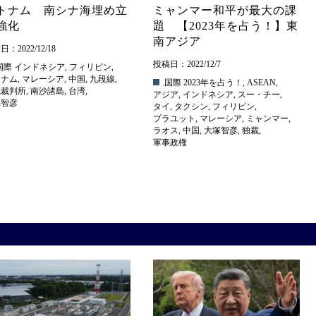
トナム 南シナ海埋め立
ミャンマー和平が最大の課
強化
題 【2023年を占う！】東
南アジア
：2022/12/18
投稿日：2022/12/7
国際
インドネシア
,
フィリピン
,
トナム
,
マレーシア
,
中国
,
九段線
,
.国際
2023年を占う！
,
ASEAN
,
裁裁判所
,
南沙諸島
,
台湾
,
アジア
,
インドネシア
,
スー・チー
,
塚智彦
タイ
,
タクシン
,
フィリピン
,
プラユット
,
マレーシア
,
ミャンマー
,
ラオス
,
中国
,
大塚智彦
,
独裁
,
軍事政権