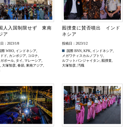
国人入国制限せず 東南
囮捜査に賛否噴出 インド
ジア
ネシア
：2023/1/8
投稿日：2023/1/2
国際
WHO
,
インドネシア
,
.国際
BNN
,
KPK
,
インドネシア
,
ィドド
,
カンボジア
,
コロナ
,
メガワティスカルノプトリ
,
ンガポール
,
タイ
,
マレーシア
,
ルフットパンジャイタン
,
囮捜査
,
国
,
大塚智彦
,
春節
,
東南アジア
,
大塚智彦
,
汚職
光