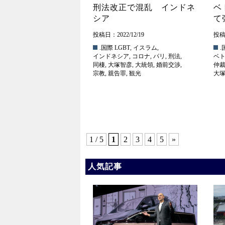
刑法改正で混乱 インドネ
ベ
シア
て
投稿日：2022/12/19
投稿日
.国際
LGBT
,
イスラム
,
.
インドネシア
,
コロナ
,
パリ
,
刑法
,
ベ
同棲
,
大塚智彦
,
大統領
,
婚前交渉
,
仲
宗教
,
親告罪
,
観光
大
1 / 5
1
2
3
4
5
»
人気記事