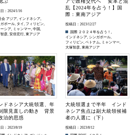
偲ぶ
アで政権交代へ 変革と混
乱【2024年を占う！】国
：2024/1/16
際：東南アジア
社会
アジア
,
インドネシア
,
ンガポール
,
タイ
,
フィリピン
,
投稿日：2023/12/27
レーシア
,
ミャンマー
,
中国
,
.国際
２０２４年を占う！
,
塚智彦
,
安倍宏行
,
東アジア
インドネシア
,
シンガポール
,
フィリピン
,
ベトナム
,
ミャンマー
,
大塚智彦
,
東南アジア
ンドネシア大統領選、年
大統領選まで半年 インド
制限見直しの動き 背景
ネシア焦点は副大統領候補
政治的思惑
者の人選に（下）
：2023/8/19
投稿日：2023/8/12