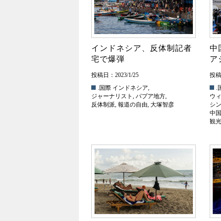
インドネシア、反体制記者
中
宅で爆弾
ア
投稿日：2023/1/25
投稿日
.国際
インドネシア
,
.
ジャーナリスト
,
パプア地方
,
ウ
反体制派
,
報道の自由
,
大塚智彦
シ
中
観