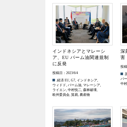
インドネシアとマレーシ
深
ア、EU パーム油関連規制
害
に反発
投稿日
投稿日：2023/6/4
.
パ
.経済
EU
,
G7
,
インドネシア
,
中
ウィドド
,
パーム油
,
マレーシア
,
ライエン
,
中村悦二
,
森林破壊
,
欧州委員会
,
貿易
,
農産物