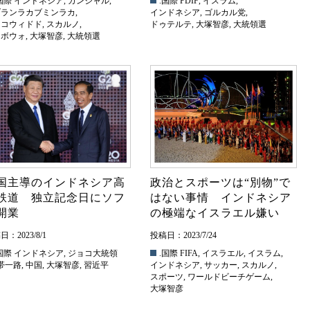
国際
インドネシア
,
ガンジャル
,
.国際
PDIF
,
イスラム
,
ブランラカブミンラカ
,
インドネシア
,
ゴルカル党
,
ョコウィドド
,
スカルノ
,
ドゥテルテ
,
大塚智彦
,
大統領選
ラボウォ
,
大塚智彦
,
大統領選
国主導のインドネシア高
政治とスポーツは“別物”で
鉄道 独立記念日にソフ
はない事情 インドネシア
開業
の極端なイスラエル嫌い
：2023/8/1
投稿日：2023/7/24
国際
インドネシア
,
ジョコ大統領
.国際
FIFA
,
イスラエル
,
イスラム
,
帯一路
,
中国
,
大塚智彦
,
習近平
インドネシア
,
サッカー
,
スカルノ
,
スポーツ
,
ワールドビーチゲーム
,
大塚智彦