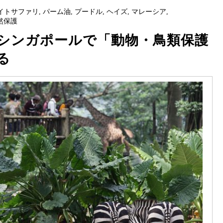
イトサファリ
,
パーム油
,
プードル
,
ヘイズ
,
マレーシア
,
然保護
シンガポールで「動物・鳥類保護
る