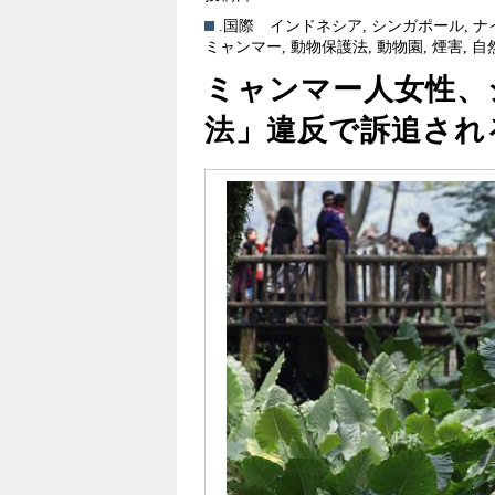
.国際
インドネシア
,
シンガポール
,
ナ
ミャンマー
,
動物保護法
,
動物園
,
煙害
,
自
ミャンマー人女性、
法」違反で訴追され