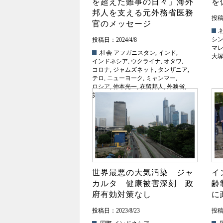
を超えた難事の日々」海外
を
邦人を支える元外務省医務
投稿日
官のメッセージ
.
シ
投稿日：2024/4/8
マ
.社会
アフガニスタン
,
インド
,
大
インドネシア
,
ウクライナ
,
オタワ
,
コロナ
,
ジャムズネット
,
タンザニア
,
テロ
,
ニューヨーク
,
ミャンマー
,
ロシア
,
仲本光一
,
在留邦人
,
外務省
,
災害
世界最悪の大気汚染 ジャ
イ
カルタ 健康被害深刻 政
齢
府有効対策なし
に
投稿日：2023/8/23
投稿日