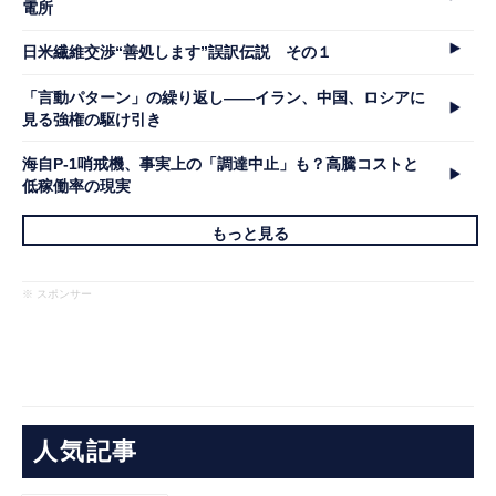
電所
日米繊維交渉“善処します”誤訳伝説 その１
「言動パターン」の繰り返し――イラン、中国、ロシアに
見る強権の駆け引き
海自P-1哨戒機、事実上の「調達中止」も？高騰コストと
低稼働率の現実
もっと見る
※ スポンサー
人気記事