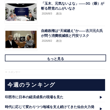
「玉木、元気ないよな」――3G（爺）が
斬る野党のふがいなさ
2026/8/3
.政治
自維政権は“天城越え”か――古川元久氏
が問う消費税減税と円安リスク
2026/8/2
.政治
もっと見る
※ スポンサー
今週のランキング
印西市に日本の経済成長の現場を見た
時代に応じて変わりつつ地域を支え続けてきた仙台火力発