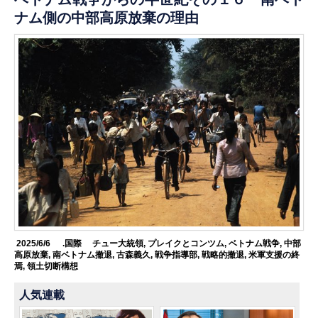
ナム側の中部高原放棄の理由
2025/6/6
.国際
チュー大統領
,
プレイクとコンツム
,
ベトナム戦争
,
中部
高原放棄
,
南ベトナム撤退
,
古森義久
,
戦争指導部
,
戦略的撤退
,
米軍支援の終
焉
,
領土切断構想
人気連載