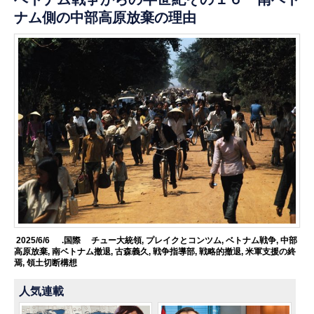
ナム側の中部高原放棄の理由
2025/6/6
.国際
チュー大統領
,
プレイクとコンツム
,
ベトナム戦争
,
中部
高原放棄
,
南ベトナム撤退
,
古森義久
,
戦争指導部
,
戦略的撤退
,
米軍支援の終
焉
,
領土切断構想
人気連載