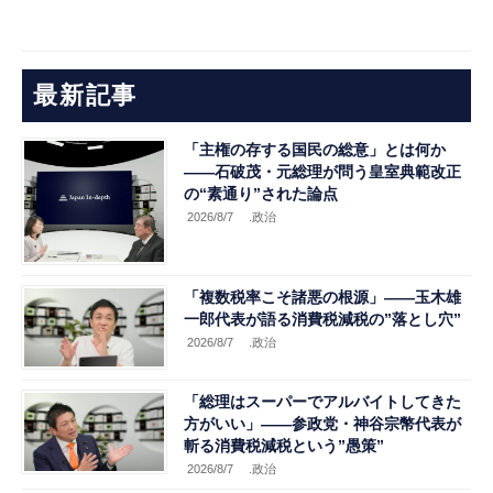
最新記事
「主権の存する国民の総意」とは何か
――石破茂・元総理が問う皇室典範改正
の“素通り”された論点
2026/8/7
.政治
「複数税率こそ諸悪の根源」――玉木雄
一郎代表が語る消費税減税の”落とし穴”
2026/8/7
.政治
「総理はスーパーでアルバイトしてきた
方がいい」――参政党・神谷宗幣代表が
斬る消費税減税という”愚策”
2026/8/7
.政治