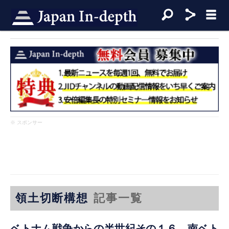
※ スポンサー
領土切断構想
記事一覧
ベトナム戦争からの半世紀その１６ 南ベト