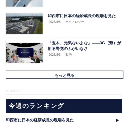
印西市に日本の経済成長の現場を見た
2026/8/5
.テクノロジー
「玉木、元気ないよな」――3G（爺）が
斬る野党のふがいなさ
2026/8/3
.政治
もっと見る
※ スポンサー
今週のランキング
印西市に日本の経済成長の現場を見た