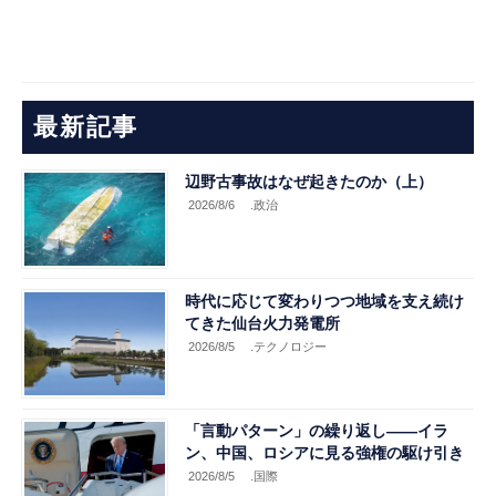
最新記事
辺野古事故はなぜ起きたのか（上）
2026/8/6
.政治
時代に応じて変わりつつ地域を支え続け
てきた仙台火力発電所
2026/8/5
.テクノロジー
「言動パターン」の繰り返し――イラ
ン、中国、ロシアに見る強権の駆け引き
2026/8/5
.国際