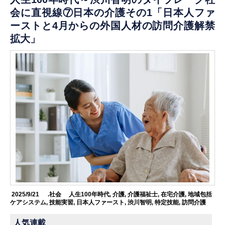
会に直視線⑦日本の介護その1「日本人ファ
ーストと4月からの外国人材の訪問介護解禁
拡大」
2025/9/21
.社会
人生100年時代
,
介護
,
介護福祉士
,
在宅介護
,
地域包括
ケアシステム
,
技能実習
,
日本人ファースト
,
渋川智明
,
特定技能
,
訪問介護
人気連載