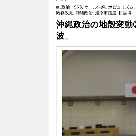
.政治
SNS
,
オール沖縄
,
ポピュリズム
既存政党
,
沖縄政治
,
浦添市議選
,
目黒博
沖縄政治の地殻変動
波」