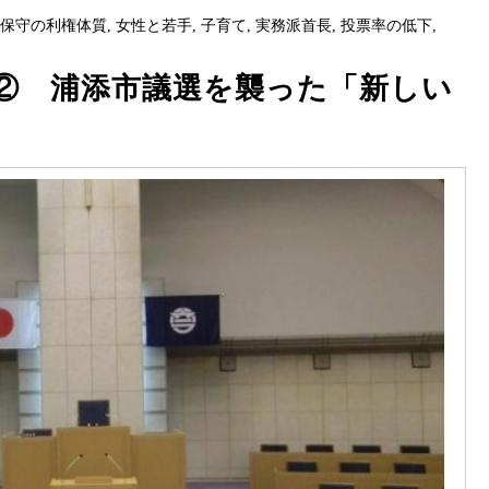
,
保守の利権体質
,
女性と若手
,
子育て
,
実務派首長
,
投票率の低下
,
② 浦添市議選を襲った「新しい