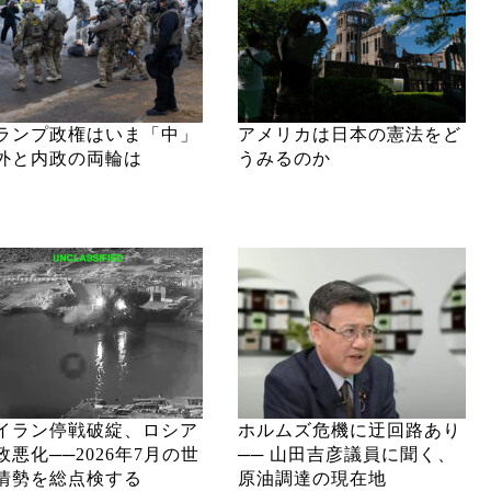
ランプ政権はいま「中」
アメリカは日本の憲法をど
外と内政の両輪は
うみるのか
イラン停戦破綻、ロシア
ホルムズ危機に迂回路あり
政悪化──2026年7月の世
── 山田吉彦議員に聞く、
情勢を総点検する
原油調達の現在地