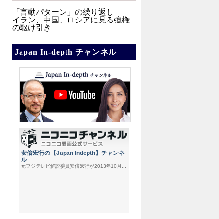
「言動パターン」の繰り返し――
イラン、中国、ロシアに見る強権
の駆け引き
Japan In-depth チャンネル