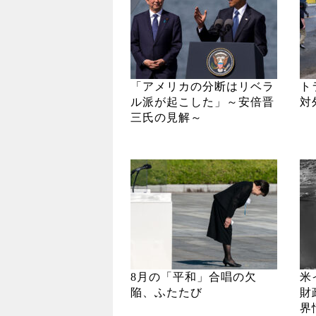
「アメリカの分断はリベラ
ト
ル派が起こした」～安倍晋
対
三氏の見解～
8月の「平和」合唱の欠
米
陥、ふたたび
財
界