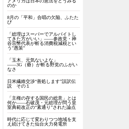
アメリカは日本の憲法をどうみる
のか
8月の「平和」合唱の欠陥、ふたた
び
「総理はスーパーでアルバイトし
てきた方がいい」――参政党・神
谷宗幣代表が斬る消費税減税とい
う”愚策”
「玉木、元気ないよな」
――3G（爺）が斬る野党のふがい
なさ
日米繊維交渉“善処します”誤訳伝
説 その１
「主権の存する国民の総意」とは
何か――石破茂・元総理が問う皇
室典範改正の“素通り”された論点
時代に応じて変わりつつ地域を支
え続けてきた仙台火力発電所