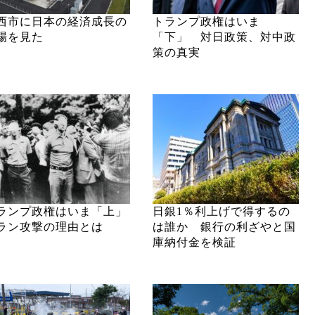
西市に日本の経済成長の
トランプ政権はいま
場を見た
「下」 対日政策、対中政
策の真実
ランプ政権はいま「上」
日銀1％利上げで得するの
ラン攻撃の理由とは
は誰か 銀行の利ざやと国
庫納付金を検証