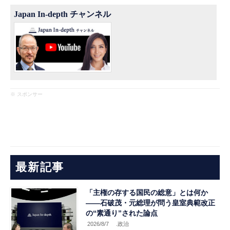
Japan In-depth チャンネル
※ スポンサー
最新記事
「主権の存する国民の総意」とは何か
――石破茂・元総理が問う皇室典範改正
の“素通り”された論点
2026/8/7
.政治