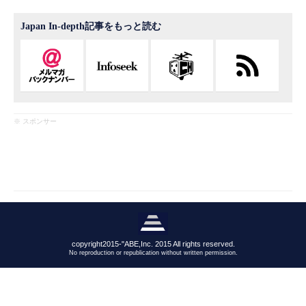
Japan In-depth記事をもっと読む
※ スポンサー
copyright2015-"ABE,Inc. 2015 All rights reserved.
No reproduction or republication without written permission.