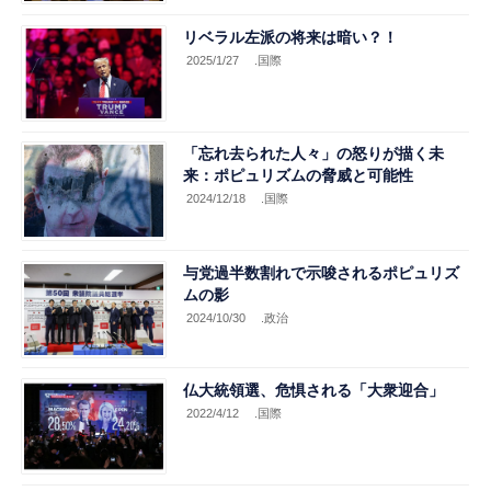
リベラル左派の将来は暗い？！
2025/1/27
.国際
「忘れ去られた人々」の怒りが描く未
来：ポピュリズムの脅威と可能性
2024/12/18
.国際
与党過半数割れで示唆されるポピュリズ
ムの影
2024/10/30
.政治
仏大統領選、危惧される「大衆迎合」
2022/4/12
.国際