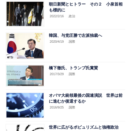
朝日新聞とヒトラー その２ 小泉首相
も標的に
2022/2/16
.政治
韓国、与党圧勝で左派独裁へ
2020/4/19
.国際
橋下徹氏、トランプ氏賞賛
2017/3/29
.国際
オバマ大統領最後の国連演説 世界は前
に進むか後退するか
2016/9/25
.国際
世界に広がるポピュリズムと強権政治