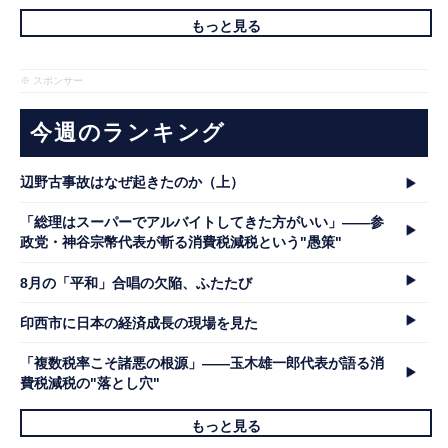
もっと見る
※ スポンサー
今週のランキング
辺野古事故はなぜ起きたのか（上）
「総理はスーパーでアルバイトしてきた方がいい」――参
政党・神谷宗幣代表が斬る消費税減税という"愚策"
8月の「平和」合唱の欠陥、ふたたび
印西市に日本の経済成長の現場を見た
「複数税率こそ諸悪の根源」――玉木雄一郎代表が語る消
費税減税の"落とし穴"
もっと見る