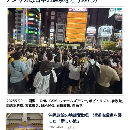
2025/7/29
.国際
CNN
,
CSIS
,
ジェームズアワー
,
ポピュリズム
,
参政党
,
参議院選挙
,
古森義久
,
日米関係
,
石破政権
,
自民党
沖縄政治の地殻変動② 浦添市議選を襲
った「新しい波」
2025/4/24
.政治