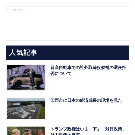
※ スポンサー
人気記事
日産自動車での社外取締役候補の選任拒
否について
印西市に日本の経済成長の現場を見た
トランプ政権はいま「下」 対日政策、
対中政策の真実