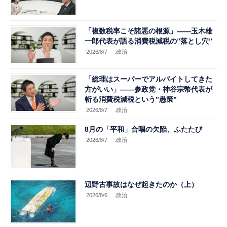
「複数税率こそ諸悪の根源」――玉木雄
一郎代表が語る消費税減税の”落とし穴”
2026/8/7
.政治
「総理はスーパーでアルバイトしてきた
方がいい」――参政党・神谷宗幣代表が
斬る消費税減税という”愚策”
2026/8/7
.政治
8月の「平和」合唱の欠陥、ふたたび
2026/8/7
.政治
辺野古事故はなぜ起きたのか（上）
2026/8/6
.政治