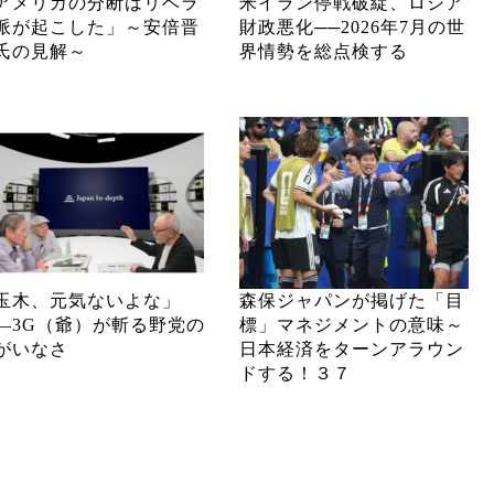
アメリカの分断はリベラ
米イラン停戦破綻、ロシア
派が起こした」～安倍晋
財政悪化──2026年7月の世
氏の見解～
界情勢を総点検する
玉木、元気ないよな」
森保ジャパンが掲げた「目
―3G（爺）が斬る野党の
標」マネジメントの意味～
がいなさ
日本経済をターンアラウン
ドする！３７