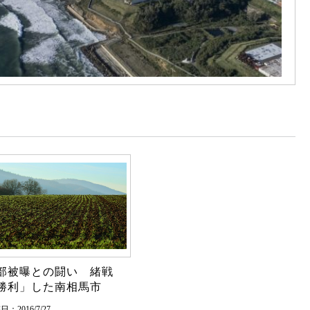
部被曝との闘い 緒戦
勝利」した南相馬市
：2016/7/27