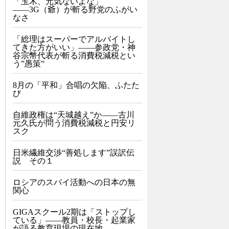
「玉木、元気ないよな」
――3G（爺）が斬る野党のふがい
なさ
「総理はスーパーでアルバイトし
てきた方がいい」――参政党・神
谷宗幣代表が斬る消費税減税とい
う”愚策”
8月の「平和」合唱の欠陥、ふたた
び
自維政権は“天城越え”か――古川
元久氏が問う消費税減税と円安リ
スク
日米繊維交渉“善処します”誤訳伝
説 その１
ロシアのスパイ活動への日本の無
関心
GIGAスクール2期は「ストップし
ている」——教員・校長・起業家
が語る教育現場の現在地