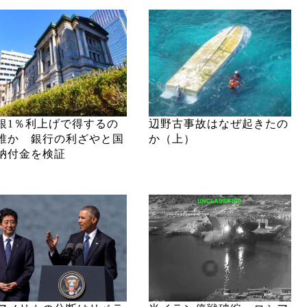
銀1％利上げで得するの
辺野古事故はなぜ起きたの
誰か 銀行の利ざやと国
か（上）
納付金を検証