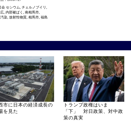
社会
セシウム
,
チェルノブイリ
,
昌広
,
内部被ばく
,
南相馬市
,
壌汚染
,
放射性物質
,
相馬市
,
福島
西市に日本の経済成長の
トランプ政権はいま
場を見た
「下」 対日政策、対中政
策の真実