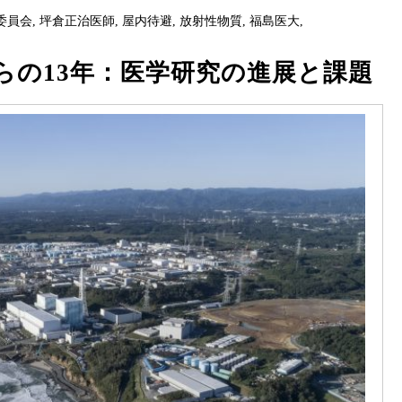
委員会
,
坪倉正治医師
,
屋内待避
,
放射性物質
,
福島医大
,
らの13年：医学研究の進展と課題