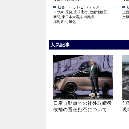
.社会
3.11
,
テレビ
,
メディア
,
.
ヨウ素
,
原発
,
安倍宏行
,
放射性物質
,
上
新聞
,
東日本大震災
,
福島県
,
土
福島第一
,
風化
人気記事
日産自動車での社外取締役
印
候補の選任拒否について
現