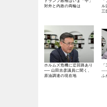
トランプ政権はいま「中」
「
対外と内政の両輪は
ル
三
ホルムズ危機に迂回路あり
「
── 山田吉彦議員に聞く、
―
原油調達の現在地
ふ