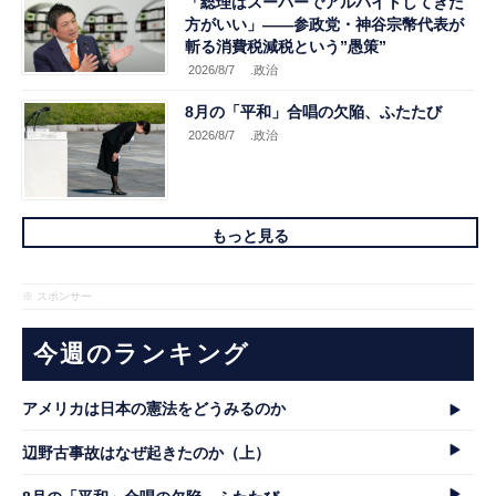
「総理はスーパーでアルバイトしてきた
方がいい」――参政党・神谷宗幣代表が
斬る消費税減税という”愚策”
2026/8/7
.政治
8月の「平和」合唱の欠陥、ふたたび
2026/8/7
.政治
もっと見る
※ スポンサー
今週のランキング
アメリカは日本の憲法をどうみるのか
辺野古事故はなぜ起きたのか（上）