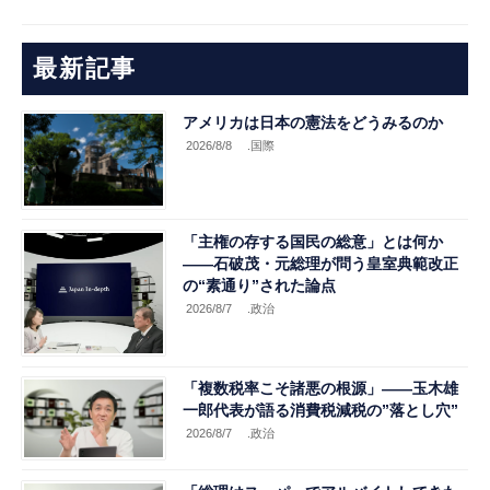
最新記事
アメリカは日本の憲法をどうみるのか
2026/8/8
.国際
「主権の存する国民の総意」とは何か
――石破茂・元総理が問う皇室典範改正
の“素通り”された論点
2026/8/7
.政治
「複数税率こそ諸悪の根源」――玉木雄
一郎代表が語る消費税減税の”落とし穴”
2026/8/7
.政治