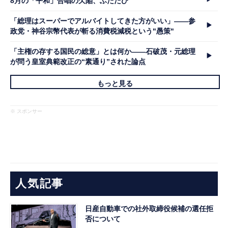
8月の「平和」合唱の欠陥、ふたたび
「総理はスーパーでアルバイトしてきた方がいい」――参
政党・神谷宗幣代表が斬る消費税減税という"愚策"
「主権の存する国民の総意」とは何か――石破茂・元総理
が問う皇室典範改正の“素通り”された論点
もっと見る
※ スポンサー
人気記事
日産自動車での社外取締役候補の選任拒
否について