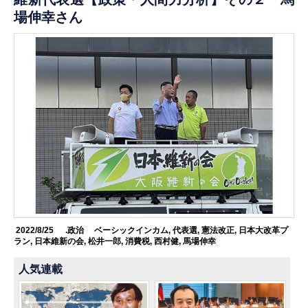
場伸幸さん
2022/8/25
.政治
ベーシックインカム
,
代表選
,
憲法改正
,
日本大改革プ
ラン
,
日本維新の会
,
松井一郎
,
消費税
,
西村健
,
馬場伸幸
人気連載