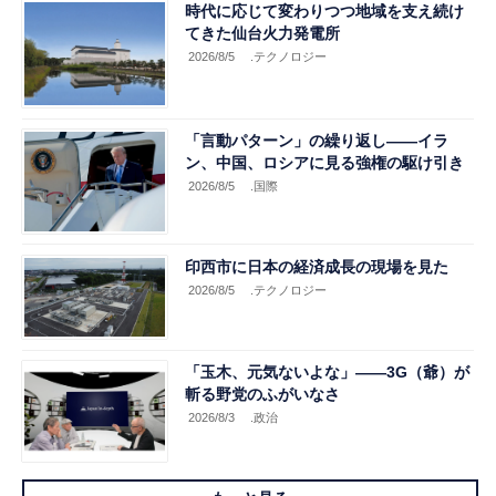
時代に応じて変わりつつ地域を支え続け
てきた仙台火力発電所
2026/8/5
.テクノロジー
「言動パターン」の繰り返し――イラ
ン、中国、ロシアに見る強権の駆け引き
2026/8/5
.国際
印西市に日本の経済成長の現場を見た
2026/8/5
.テクノロジー
「玉木、元気ないよな」――3G（爺）が
斬る野党のふがいなさ
2026/8/3
.政治