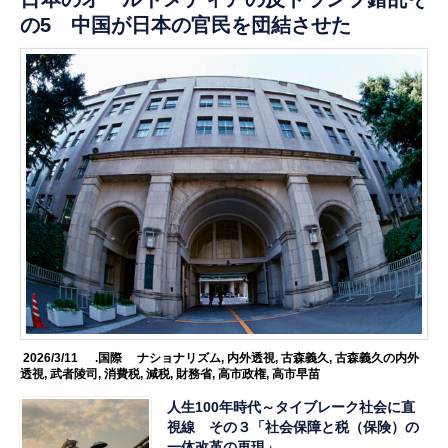
の5 中国が日本の官民を団結させた
2026/3/11
.国際
ナショナリズム
,
内外透視
,
古森義久
,
古森義久の内外
透視
,
武者陵司
,
消費税
,
減税
,
財務省
,
高市政権
,
高市早苗
人生100年時代～タイブレーク社会に直
視線 その３「社会保障と税（保険）の
一体改革の再現」