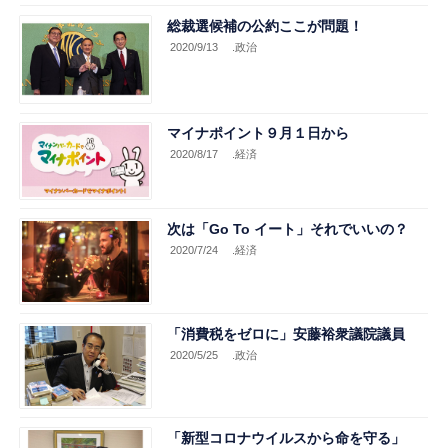
総裁選候補の公約ここが問題！
2020/9/13
.政治
マイナポイント９月１日から
2020/8/17
.経済
次は「Go To イート」それでいいの？
2020/7/24
.経済
「消費税をゼロに」安藤裕衆議院議員
2020/5/25
.政治
「新型コロナウイルスから命を守る」