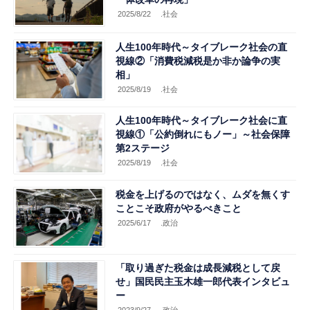
2025/8/22
.社会
人生100年時代～タイブレーク社会の直
視線②「消費税減税是か非か論争の実
相」
2025/8/19
.社会
人生100年時代～タイブレーク社会に直
視線①「公約倒れにもノー」～社会保障
第2ステージ
2025/8/19
.社会
税金を上げるのではなく、ムダを無くす
ことこそ政府がやるべきこと
2025/6/17
.政治
「取り過ぎた税金は成長減税として戻
せ」国民民主玉木雄一郎代表インタビュ
ー