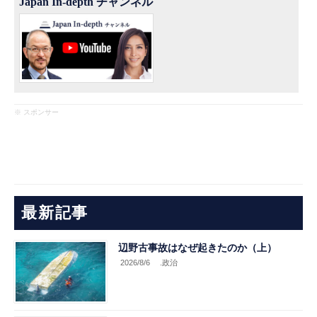
Japan In-depth チャンネル
※ スポンサー
最新記事
辺野古事故はなぜ起きたのか（上）
2026/8/6
.政治