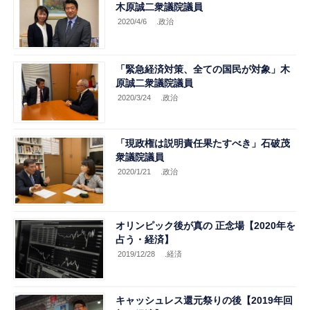
木原誠二衆議院議員
2020/4/6
.政治
「緊急経済対策、全ての国民が対象」木
原誠二衆議院議員
2020/3/24
.政治
「現政権は説明責任果たすべき」石破茂
衆議院議員
2020/1/21
.政治
オリンピック後が真の 正念場【2020年を
占う・経済】
2019/12/28
.経済
キャッシュレス還元祭りの後【2019年回