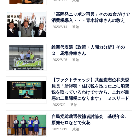
2023/9/27
.政治
「高岡発ニッポン再興」その82命がけで
消費税導入・・・青木幹雄さんの教え
2023/6/14
.政治
維新代表選【政策・人間力分析】その
２ 馬場伸幸さん
2022/8/25
.政治
【ファクトチェック】共産党志位和夫委
員長「所得税・住民税を払った上に消費
税を取っているわけですから、これが最
悪の二重課税になります」→ミスリード
2022/7/9
.政治
自民党総裁選候補者討論会 基礎年金、
原発ゼロなどで火花
2021/9/19
.政治