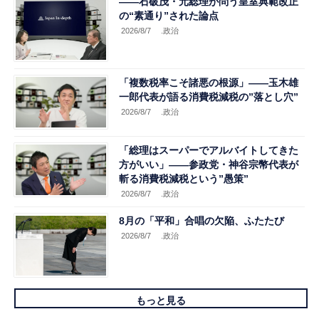
――石破茂・元総理が問う皇室典範改正
の“素通り”された論点
2026/8/7
.政治
「複数税率こそ諸悪の根源」――玉木雄
一郎代表が語る消費税減税の”落とし穴”
2026/8/7
.政治
「総理はスーパーでアルバイトしてきた
方がいい」――参政党・神谷宗幣代表が
斬る消費税減税という”愚策”
2026/8/7
.政治
8月の「平和」合唱の欠陥、ふたたび
2026/8/7
.政治
もっと見る