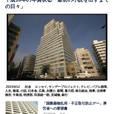
の日々」
2023/4/12
.社会
エッセイ
,
サンデープロジェクト
,
テレビ
,
バブル崩壊
,
人生
,
報道
,
小説
,
幻冬舎
,
広島
,
弁護士
,
新聞
,
暴力団
,
株主総会
,
検事
,
法律事
務所
,
牛島信
,
特捜部
,
田原総一朗
,
見城徹
,
銀行
「国際薬物乱用・不正取引防止デー」厚
労省への要望書
2019/7/26
.社会