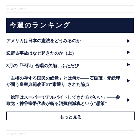
※ スポンサー
今週のランキング
アメリカは日本の憲法をどうみるのか
辺野古事故はなぜ起きたのか（上）
8月の「平和」合唱の欠陥、ふたたび
「主権の存する国民の総意」とは何か――石破茂・元総理
が問う皇室典範改正の“素通り”された論点
「総理はスーパーでアルバイトしてきた方がいい」――参
政党・神谷宗幣代表が斬る消費税減税という"愚策"
もっと見る
※ スポンサー