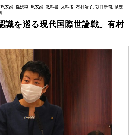
軍慰安婦
,
性奴隷
,
慰安婦
,
教科書
,
文科省
,
有村治子
,
朝日新聞
,
検定
国
認識を巡る現代国際世論戦」有村