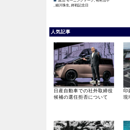
.政治
モーニングトーク
,
有村治子
,
細川珠生
,
終戦記念日
人気記事
日産自動車での社外取締役
印
候補の選任拒否について
現