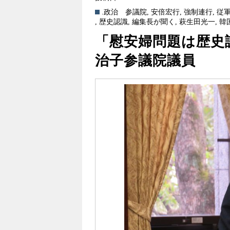
.政治
参議院
,
安倍宏行
,
強制連行
,
従
,
歴史認識
,
編集長が聞く
,
萩生田光一
,
韓
「慰安婦問題は歴史
治子参議院議員