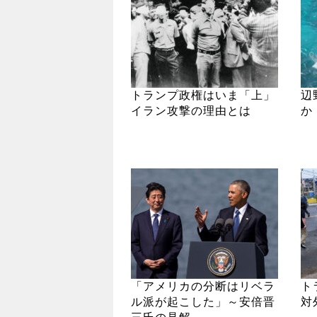
トランプ政権はいま「上」
辺
イラン攻撃の理由とは
か
「アメリカの分断はリベラ
ト
ル派が起こした」～安倍晋
対