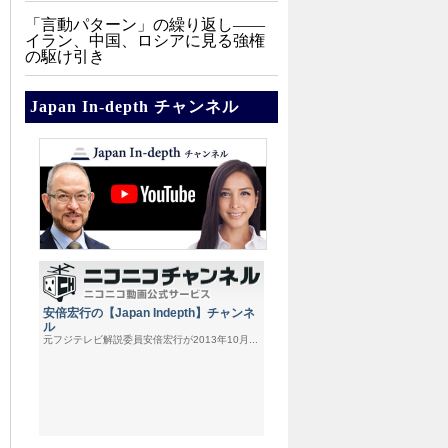
「言動パターン」の繰り返し――
イラン、中国、ロシアに見る強権
の駆け引き
Japan In-depth チャンネル