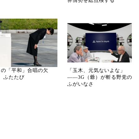
界情勢を総点検する
月の「平和」合唱の欠
「玉木、元気ないよな」
、ふたたび
――3G（爺）が斬る野党の
ふがいなさ