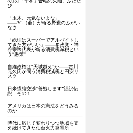
8月の「平和」合唱の欠陥、ふたた
び
「玉木、元気ないよな」
――3G（爺）が斬る野党のふがい
なさ
「総理はスーパーでアルバイトし
てきた方がいい」――参政党・神
谷宗幣代表が斬る消費税減税とい
う”愚策”
自維政権は“天城越え”か――古川
元久氏が問う消費税減税と円安リ
スク
日米繊維交渉“善処します”誤訳伝
説 その１
アメリカは日本の憲法をどうみる
のか
時代に応じて変わりつつ地域を支
え続けてきた仙台火力発電所