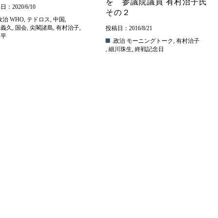
を 参議院議員 有村治子氏
：2020/6/10
その２
政治
WHO
,
テドロス
,
中国
,
森義久
,
国会
,
尖閣諸島
,
有村治子
,
投稿日：2016/8/21
近平
.政治
モーニングトーク
,
有村治子
,
細川珠生
,
終戦記念日