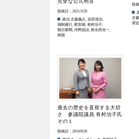
完全な公式明言
投稿日
投稿日：2021/3/29
.
古
.政治
古森義久
,
吉田清治
,
習
強制連行
,
慰安婦
,
有村治子
,
朝日新聞
,
河野談話
,
萩生田光一
,
韓国
過去の歴史を直視する大切
さ 参議院議員 有村治子氏
その１
投稿日：2016/8/20