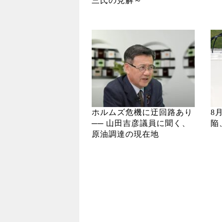
三氏の見解～
ホルムズ危機に迂回路あり
8
── 山田吉彦議員に聞く、
陥
原油調達の現在地