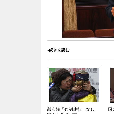
»続きを読む
慰安婦「強制連行」なし
国