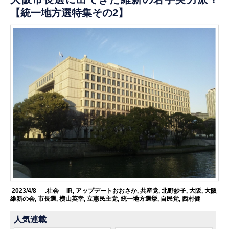
【統一地方選特集その2】
2023/4/8
.社会
IR
,
アップデートおおさか
,
共産党
,
北野妙子
,
大阪
,
大阪
維新の会
,
市長選
,
横山英幸
,
立憲民主党
,
統一地方選挙
,
自民党
,
西村健
人気連載