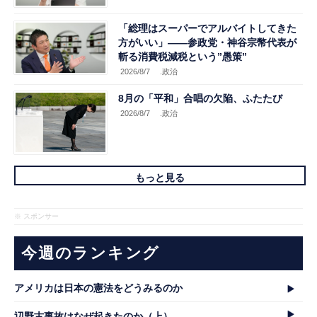
「総理はスーパーでアルバイトしてきた
方がいい」――参政党・神谷宗幣代表が
斬る消費税減税という”愚策”
2026/8/7
.政治
8月の「平和」合唱の欠陥、ふたたび
2026/8/7
.政治
もっと見る
※ スポンサー
今週のランキング
アメリカは日本の憲法をどうみるのか
辺野古事故はなぜ起きたのか（上）