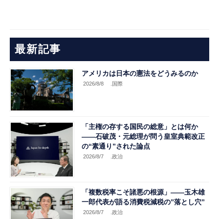
最新記事
アメリカは日本の憲法をどうみるのか
2026/8/8
.国際
「主権の存する国民の総意」とは何か
――石破茂・元総理が問う皇室典範改正
の“素通り”された論点
2026/8/7
.政治
「複数税率こそ諸悪の根源」――玉木雄
一郎代表が語る消費税減税の”落とし穴”
2026/8/7
.政治