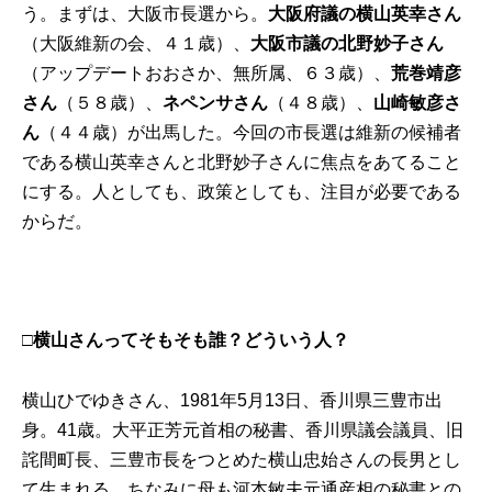
う。まずは、大阪市長選から。
大阪府議の横山英幸さん
（大阪維新の会、４１歳）、
大阪市議の北野妙子さん
（アップデートおおさか、無所属、６３歳）、
荒巻靖彦
さん
（５８歳）、
ネペンサさん
（４８歳）、
山崎敏彦さ
ん
（４４歳）が出馬した。今回の市長選は維新の候補者
である横山英幸さんと北野妙子さんに焦点をあてること
にする。人としても、政策としても、注目が必要である
からだ。
□横山さんってそもそも誰？どういう人？
横山ひでゆき
さ
ん、1981年5月13日、香川県三豊市出
身。41歳。大平正芳元首相の秘書、香川県議会議員、旧
詫間町長、三豊市長をつとめた横山忠始さんの長男とし
て生まれる。ちなみに母も河本敏夫元通産相の秘書との