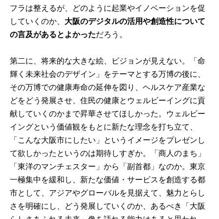
フラは整えるが、どのように起業やイノベーションを促
していくのか、
大阪のデジタルの活用や創造性について
の言及があるとよかった
だろう。
第二に、将来的な大きな絵、ビジョンが見えない。
「命
輝く未来社会のデザイン」をテーマとする万博
の後に、
その万博での健康寿命の延伸を図り、ヘルスケア産業な
どをどう発展させ、住民の健康とウェルビーイングに貢
献していくのかまで昇華させてほしかった。ウェルビー
イングという価値観をもとに新たな理念を打ち立て、
「こんな大阪市にしたい」というイメージをプレゼンし
て欲しかったというのは期待しすぎか。「商人のまち」
「東洋のマンチェスター」から「副首都」なのか。東京
一極集中を緩和し、新たな価値・サービスを創造する都
市として、アジアやグローバルを見据えて、魅力とらし
さを明確にし、どう発展していくのか、あるべき「大阪