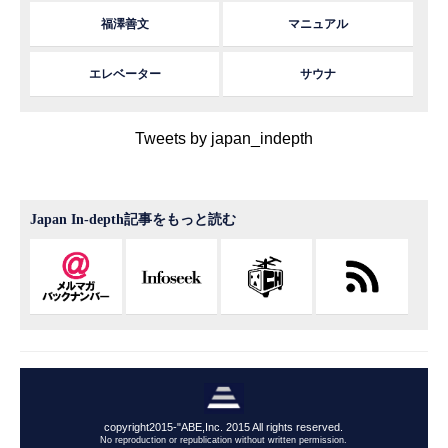
福澤善文
マニュアル
エレベーター
サウナ
Tweets by japan_indepth
Japan In-depth記事をもっと読む
copyright2015-"ABE,Inc. 2015 All rights reserved.
No reproduction or republication without written permission.