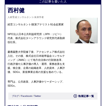
この記事を書いた人
西村健
人材育成コンサルタント/未来学者
経営コンサルタント/政策アナリスト/社会起業家
NPO法人日本公共利益研究所（JIPII：ジピー）
代表、株式会社ターンアラウンド研究所代表取締
役社長。
慶應義塾大学院修了後、アクセンチュア株式会社
入社。その後、株式会社日本能率協会コンサルテ
ィング（JMAC）にて地方自治体の行財政改革、
行政評価や人事評価の導入・運用、業務改善を支
援。独立後、企業の組織改革、人的資本、人事評
価、SDGs、新規事業企画の支援を進めている。
専門は、公共政策、人事評価やリーダーシップ、
SDGs。
ブログ
/
Facebook
/
Twitter
執筆記事一覧