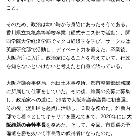
こと。
そのため、政治は幼い時から身近にあったそうである。
香川県立丸亀高等学校卒業（硬式テニス部で活動）、関
西学院大学経済学部でマクロ経済学を学び、サークルは
英語研究部で活動し、ディベート力を鍛えた。卒業後、
大阪府庁に入庁。政治家になることを考えていて、行政
を知らないといけないと考えたと自身で語っている。
大阪府議会事務局、池田土木事務所、都市整備部総務課
に所属して仕事をしていた。その後、維新の公募に募集
し、政治家への道に。29歳で大阪府議会議員
に初当選。
その後、淀川区を起点に活動し、３期を務めた。維新内
部でも着々としてキャリアを重ねてきて、2020年には
大
阪維新の会幹事長
を務めた。そして、今回、市長選の予
備選を勝ち抜いて市長選の候補者になったのだ。