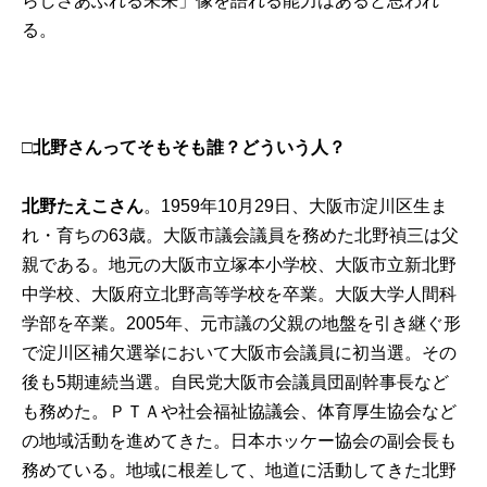
らしさあふれる未来」像を語れる能力はあると思われ
る。
□北野さんってそもそも誰？どういう人？
北野たえこさん
。1959年10月29日、大阪市淀川区生ま
れ・育ちの63歳。大阪市議会議員を務めた北野禎三は父
親である。地元の大阪市立塚本小学校、大阪市立新北野
中学校、大阪府立北野高等学校を卒業。大阪大学人間科
学部を卒業。2005年、元市議の父親の地盤を引き継ぐ形
で淀川区補欠選挙において大阪市会議員に初当選。その
後も5期連続当選。自民党大阪市会議員団副幹事長など
も務めた。ＰＴＡや社会福祉協議会、体育厚生協会など
の地域活動を進めてきた。日本ホッケー協会の副会長も
務めている。地域に根差して、地道に活動してきた北野