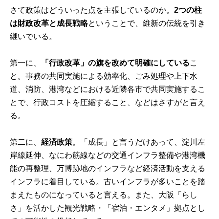
さて政策はどういった点を主張しているのか。
2つの柱
は財政改革と成長戦略
ということで、維新の伝統を引き
継いでいる。
第一に、
「行政改革」の旗を改めて明確にしている
こ
と。事務の共同実施による効率化、ごみ処理や上下水
道、消防、港湾などにおける近隣各市で共同実施するこ
とで、行政コストを圧縮すること、などはさすがと言え
る。
第二に、
経済政策
。「成長」と言うだけあって、淀川左
岸線延伸、なにわ筋線などの交通インフラ整備や港湾機
能の再整理、万博跡地のインフラなど経済活動を支える
インフラに着目している。古いインフラが多いことを踏
まえたものになっていると言える。また、大阪「らし
さ」を活かした観光戦略・「宿泊・エンタメ」拠点とし