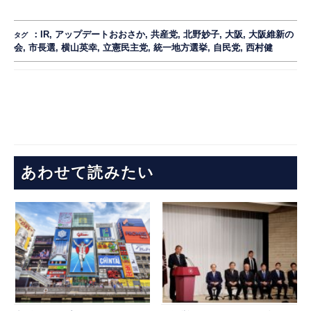
：
IR
,
アップデートおおさか
,
共産党
,
北野妙子
,
大阪
,
大阪維新の
タグ
会
,
市長選
,
横山英幸
,
立憲民主党
,
統一地方選挙
,
自民党
,
西村健
あわせて読みたい