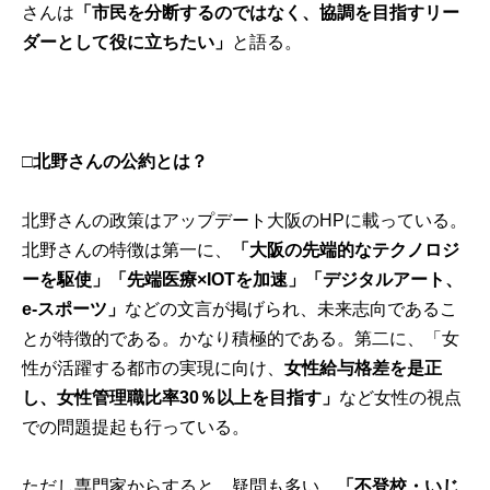
さんは
「市民を分断するのではなく、協調を目指すリー
ダーとして役に立ちたい」
と語る。
□北野さんの公約とは？
北野さんの政策は
アップデート大阪のHP
に載っている。
北野さんの特徴は第一に、
「大阪の先端的なテクノロジ
ーを駆使」「先端医療×IOTを加速」「デジタルアート、
e-スポーツ」
などの文言が掲げられ、未来志向であるこ
とが特徴的である。かなり積極的である。第二に、「女
性が活躍する都市の実現に向け、
女性給与格差を是正
し、女性管理職比率30％以上を目指す」
など女性の視点
での問題提起も行っている。
ただし専門家からすると、疑問も多い。
「不登校・いじ