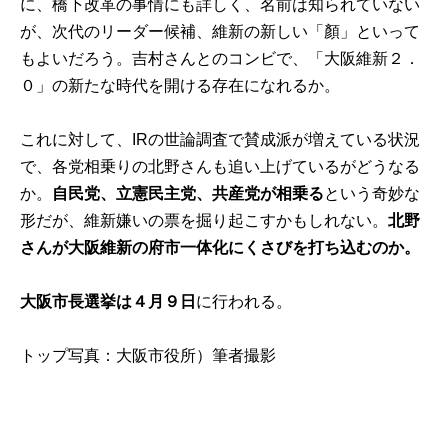
に、橋下改革の事情にも詳しく、名前は知られていない
が、次代のリーダー候補、維新の新しい「顏」といって
もよいだろう。吉村さんとのコンビで、「大阪維新２．
０」の新たな時代を開ける存在になれるか。
これに対して、IRの世論調査で賛成派が増えている状況
で、各党相乗りの北野さんも追い上げているがどうなる
か。
自民党、立憲民主党、共産党が相乗る
という奇妙な
形だが、維新嫌いの票を掘り起こすかもしれない。
北野
さんが大阪維新の府市一体化にくさびを打ち込むのか。
大阪市長選挙は４月９日
に行われる。
トップ写真：大阪市役所）筆者撮影