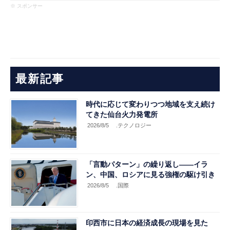
※ スポンサー
最新記事
時代に応じて変わりつつ地域を支え続け
てきた仙台火力発電所
2026/8/5
.テクノロジー
「言動パターン」の繰り返し――イラ
ン、中国、ロシアに見る強権の駆け引き
2026/8/5
.国際
印西市に日本の経済成長の現場を見た