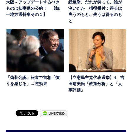
大阪～アップデートするべき
総選挙、だれが笑って、誰が
ものは知事選の公約！ 【統
泣いたか 損得番付：得るは
一地方選特集その１】
失うのもと、失うは得るのも
と
「偽装公認」報道で首相「憤
【立憲民主党代表選挙】4 吉
りを感じる」→逆効果
田晴美氏「政策分析」と「人
事評価」