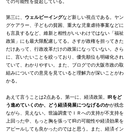
ての可能性を提起している。
第三に、
ウェルビーイング
など新しい視点である。ヤン
グケアラー、子どもの貧困、重大な児童虐待事案などに
も言及するなど、維新と相性がいいわけではない「福祉
政策」にも最大限配慮してる。さすが政権を担ってきた
だけあって、行政改革だけの政策になっていない。さら
に、言いたいことを絞っており、優先順位も明確化され
ていて、わかりやすい。また、
ブログ
での大阪市政の取
組みについての意見を見ていると理解力が深いことがわ
かる。
あえて言うことは2点ある。第一に、経済政策。
IRをど
う進めていくのか、どう経済発展につなげるのか
が残念
ながら、見えない。世論調査でＩＲへの支持が不支持を
上回った中、もっと胸を張ってIRの可能性や経済効果を
アピールしても良かったのではと思う。また、経済イン