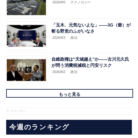
2026/8/5
.テクノロジー
「玉木、元気ないよな」――3G（爺）が
斬る野党のふがいなさ
2026/8/3
.政治
自維政権は“天城越え”か――古川元久氏
が問う消費税減税と円安リスク
2026/8/2
.政治
もっと見る
※ スポンサー
今週のランキング