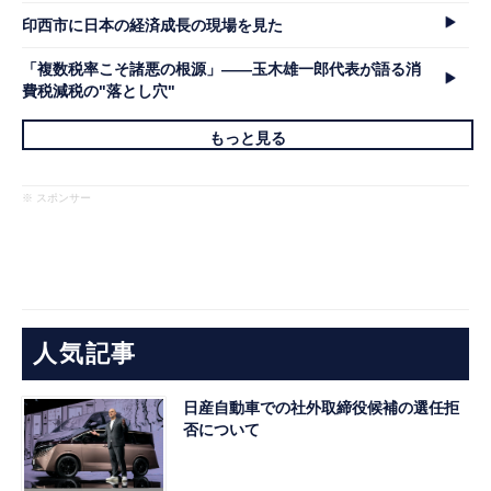
印西市に日本の経済成長の現場を見た
「複数税率こそ諸悪の根源」――玉木雄一郎代表が語る消
費税減税の"落とし穴"
もっと見る
※ スポンサー
人気記事
日産自動車での社外取締役候補の選任拒
否について