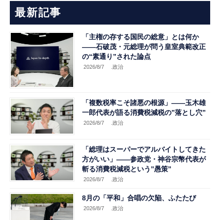
最新記事
「主権の存する国民の総意」とは何か
――石破茂・元総理が問う皇室典範改正
の“素通り”された論点
2026/8/7
.政治
「複数税率こそ諸悪の根源」――玉木雄
一郎代表が語る消費税減税の”落とし穴”
2026/8/7
.政治
「総理はスーパーでアルバイトしてきた
方がいい」――参政党・神谷宗幣代表が
斬る消費税減税という”愚策”
2026/8/7
.政治
8月の「平和」合唱の欠陥、ふたたび
2026/8/7
.政治