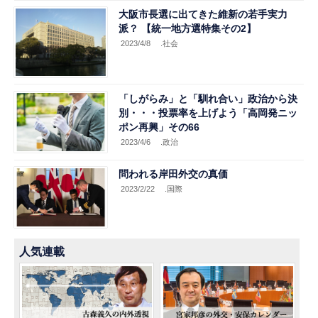
大阪市長選に出てきた維新の若手実力
派？ 【統一地方選特集その2】
2023/4/8
.社会
「しがらみ」と「馴れ合い」政治から決
別・・・投票率を上げよう「高岡発ニッ
ポン再興」その66
2023/4/6
.政治
問われる岸田外交の真価
2023/2/22
.国際
人気連載