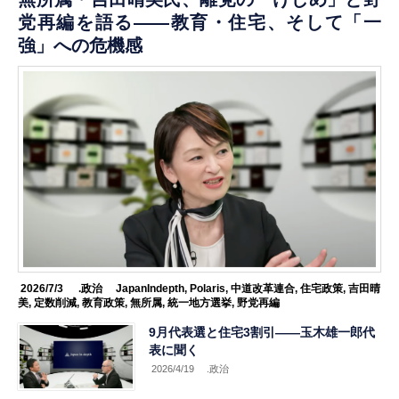
党再編を語る――教育・住宅、そして「一
強」への危機感
2026/7/3
.政治
JapanIndepth
,
Polaris
,
中道改革連合
,
住宅政策
,
吉田晴
美
,
定数削減
,
教育政策
,
無所属
,
統一地方選挙
,
野党再編
9月代表選と住宅3割引——玉木雄一郎代
表に聞く
2026/4/19
.政治