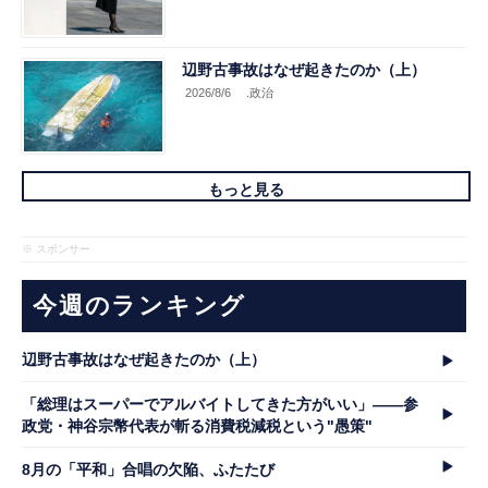
辺野古事故はなぜ起きたのか（上）
2026/8/6
.政治
もっと見る
※ スポンサー
今週のランキング
辺野古事故はなぜ起きたのか（上）
「総理はスーパーでアルバイトしてきた方がいい」――参
政党・神谷宗幣代表が斬る消費税減税という"愚策"
8月の「平和」合唱の欠陥、ふたたび