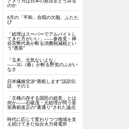
アメリカは日本の憲法をどうみる
のか
8月の「平和」合唱の欠陥、ふたた
び
「総理はスーパーでアルバイトし
てきた方がいい」――参政党・神
谷宗幣代表が斬る消費税減税とい
う”愚策”
「玉木、元気ないよな」
――3G（爺）が斬る野党のふがい
なさ
日米繊維交渉“善処します”誤訳伝
説 その１
「主権の存する国民の総意」とは
何か――石破茂・元総理が問う皇
室典範改正の“素通り”された論点
時代に応じて変わりつつ地域を支
え続けてきた仙台火力発電所