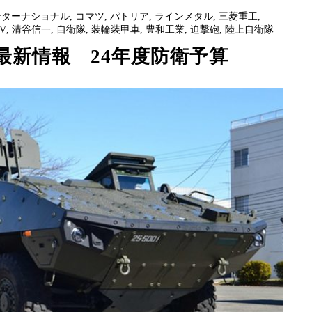
ンターナショナル
,
コマツ
,
パトリア
,
ラインメタル
,
三菱重工
,
V
,
清谷信一
,
自衛隊
,
装輪装甲車
,
豊和工業
,
迫撃砲
,
陸上自衛隊
最新情報 24年度防衛予算