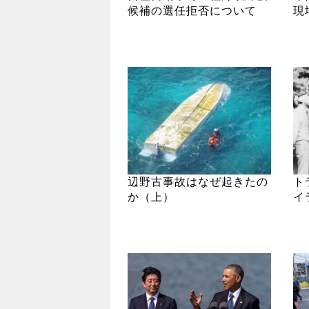
候補の選任拒否について
現
辺野古事故はなぜ起きたの
ト
か（上）
イ