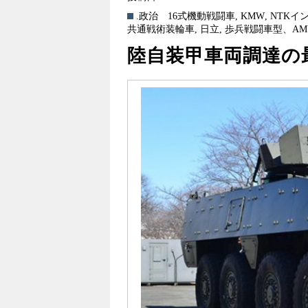
.政治
16式機動戦闘車
,
KMW
,
NTKイ
共通戦術装輪車
,
日立
,
歩兵戦闘車型、AM
陸自装甲車両調達の