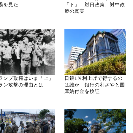
場を見た
「下」 対日政策、対中政
策の真実
ランプ政権はいま「上」
日銀1％利上げで得するの
ラン攻撃の理由とは
は誰か 銀行の利ざやと国
庫納付金を検証