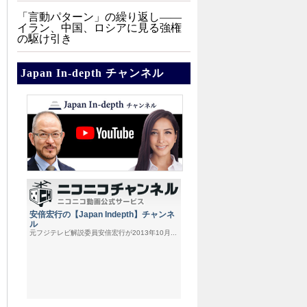
「言動パターン」の繰り返し――
イラン、中国、ロシアに見る強権
の駆け引き
Japan In-depth チャンネル