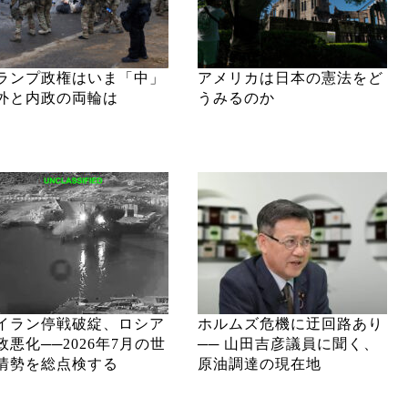
ランプ政権はいま「中」
アメリカは日本の憲法をど
外と内政の両輪は
うみるのか
イラン停戦破綻、ロシア
ホルムズ危機に迂回路あり
政悪化──2026年7月の世
── 山田吉彦議員に聞く、
情勢を総点検する
原油調達の現在地