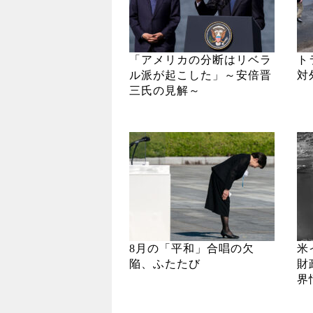
「アメリカの分断はリベラ
ト
ル派が起こした」～安倍晋
対
三氏の見解～
8月の「平和」合唱の欠
米
陥、ふたたび
財
界