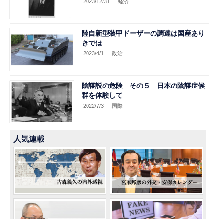
2023/12/31
.経済
陸自新型装甲ドーザーの調達は国産あり
きでは
2023/4/1
.政治
陰謀説の危険 その５ 日本の陰謀症候
群を体験して
2022/7/3
.国際
人気連載