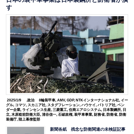
す
2025/1/9
.政治
8輪装甲車
,
AMV
,
GDP
,
NTKインターナショナル社
,
イー
グル
,
コマツ
,
スカニア社
,
スタグフレーション
,
ハウケイ
,
パトリア社
,
ベン
ダー企業
,
ラインセンス生産
,
三菱重工
,
住商エアロシステム
,
日本製鋼所
,
日
立
,
木原稔前防衛大臣
,
清谷信一
,
石破政権
,
装甲車事業
,
財務省
,
防衛省
,
防衛
装備庁
,
陸上幕僚監部
新聞各紙 残念な防衛関連の未検証記事