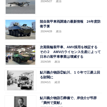
2024/5/27
.政治
陸自装甲車両調達の最新情報 24年度防
衛予算
2024/4/28
.政治
次期装輪装甲車、AMV採用を検証する
その２ AMVのライセンス生産によって
日本の装甲車事業は壊滅する
2024/3/8
.政治
鮎川義介物語②鮎川、１０年で三菱上回
る財閥に
2024/1/1
.経済
鮎川義介物語①葬儀で、岸信介が弔辞
「満州で貢献」