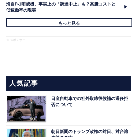
海自P-1哨戒機、事実上の「調達中止」も？高騰コストと
低稼働率の現実
もっと見る
※ スポンサー
人気記事
日産自動車での社外取締役候補の選任拒
否について
朝日新聞のトランプ政権の対日、対台湾