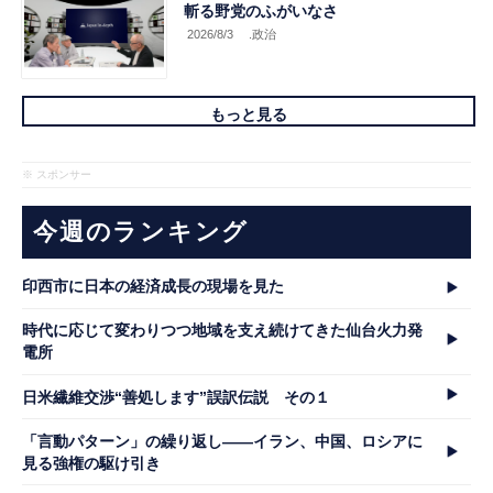
斬る野党のふがいなさ
2026/8/3
.政治
もっと見る
※ スポンサー
今週のランキング
印西市に日本の経済成長の現場を見た
時代に応じて変わりつつ地域を支え続けてきた仙台火力発
電所
日米繊維交渉“善処します”誤訳伝説 その１
「言動パターン」の繰り返し――イラン、中国、ロシアに
見る強権の駆け引き