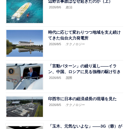
辺野古事故はなぜ起きたのか（上）
2026/8/6
.政治
時代に応じて変わりつつ地域を支え続け
てきた仙台火力発電所
2026/8/5
.テクノロジー
「言動パターン」の繰り返し――イラ
ン、中国、ロシアに見る強権の駆け引き
2026/8/5
.国際
印西市に日本の経済成長の現場を見た
2026/8/5
.テクノロジー
「玉木、元気ないよな」――3G（爺）が