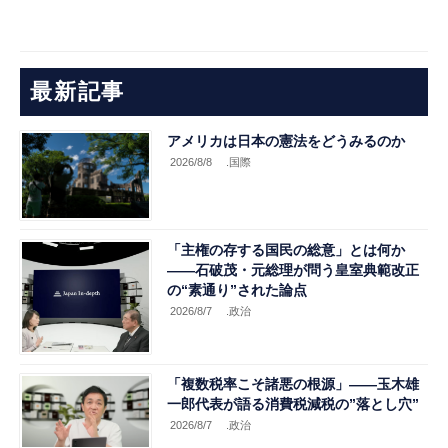
最新記事
アメリカは日本の憲法をどうみるのか
2026/8/8
.国際
「主権の存する国民の総意」とは何か
――石破茂・元総理が問う皇室典範改正
の“素通り”された論点
2026/8/7
.政治
「複数税率こそ諸悪の根源」――玉木雄
一郎代表が語る消費税減税の”落とし穴”
2026/8/7
.政治