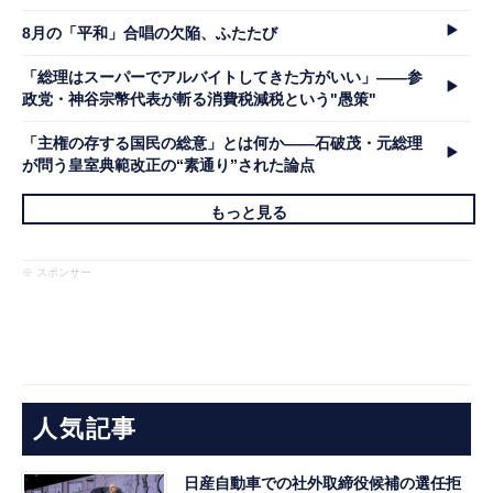
8月の「平和」合唱の欠陥、ふたたび
「総理はスーパーでアルバイトしてきた方がいい」――参
政党・神谷宗幣代表が斬る消費税減税という"愚策"
「主権の存する国民の総意」とは何か――石破茂・元総理
が問う皇室典範改正の“素通り”された論点
もっと見る
※ スポンサー
人気記事
日産自動車での社外取締役候補の選任拒