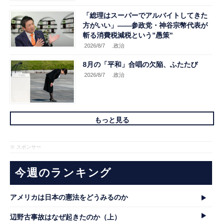
「総理はスーパーでアルバイトしてきた
方がいい」――参政党・神谷宗幣代表が
斬る消費税減税という”愚策”
2026/8/7
.政治
8月の「平和」合唱の欠陥、ふたたび
2026/8/7
.政治
もっと見る
※ スポンサー
今週のランキング
アメリカは日本の憲法をどうみるのか
辺野古事故はなぜ起きたのか（上）