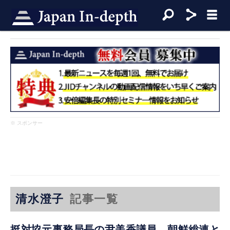
※ スポンサー
清水澄子
記事一覧
挺対協元事務局長の尹美香議員、朝鮮総連と