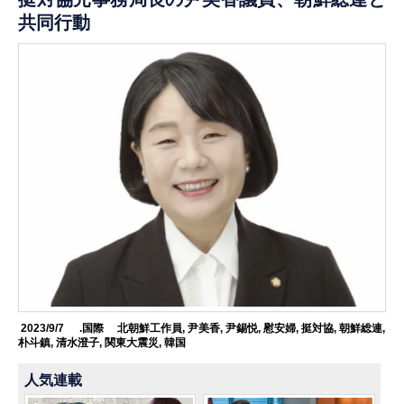
共同行動
2023/9/7
.国際
北朝鮮工作員
,
尹美香
,
尹錫悦
,
慰安婦
,
挺対協
,
朝鮮総連
,
朴斗鎮
,
清水澄子
,
関東大震災
,
韓国
人気連載