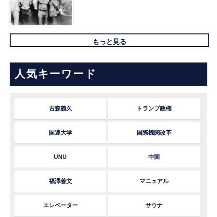
もっと見る
人気キーワード
古森義久
トランプ政権
国連大学
国際機関改革
UNU
中国
福澤善文
マニュアル
エレベーター
サウナ