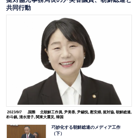
共同行動
2023/9/7
.国際
北朝鮮工作員
,
尹美香
,
尹錫悦
,
慰安婦
,
挺対協
,
朝鮮総連
,
朴斗鎮
,
清水澄子
,
関東大震災
,
韓国
巧妙化する朝鮮総連のメディア工作
（下）