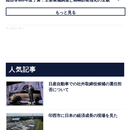
陸自令和8年度予算：主要装備調達と島嶼防衛強化の全貌
もっと見る
※ スポンサー
人気記事
日産自動車での社外取締役候補の選任拒
否について
印西市に日本の経済成長の現場を見た