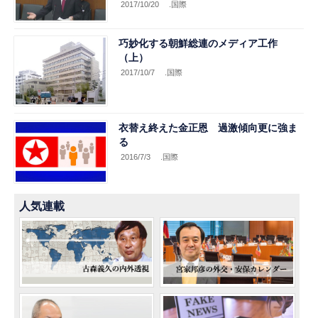
2017/10/20
.国際
巧妙化する朝鮮総連のメディア工作
（上）
2017/10/7
.国際
衣替え終えた金正恩 過激傾向更に強ま
る
2016/7/3
.国際
人気連載