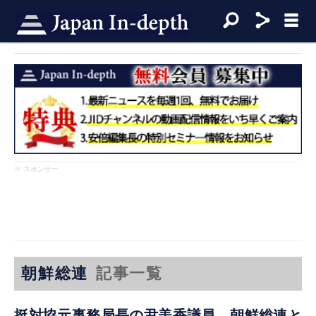
※ スポンサー
朝鮮総連
記事一覧
挺対協元事務局長の尹美香議員、朝鮮総連と