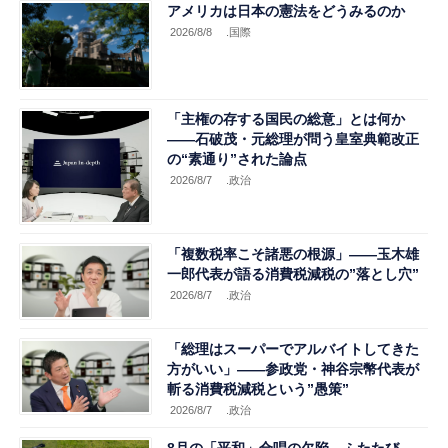
アメリカは日本の憲法をどうみるのか
2026/8/8
.国際
「主権の存する国民の総意」とは何か
――石破茂・元総理が問う皇室典範改正
の“素通り”された論点
2026/8/7
.政治
「複数税率こそ諸悪の根源」――玉木雄
一郎代表が語る消費税減税の”落とし穴”
2026/8/7
.政治
「総理はスーパーでアルバイトしてきた
方がいい」――参政党・神谷宗幣代表が
斬る消費税減税という”愚策”
2026/8/7
.政治
8月の「平和」合唱の欠陥、ふたたび