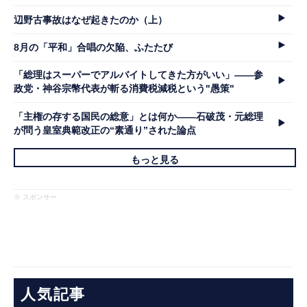
辺野古事故はなぜ起きたのか（上）
8月の「平和」合唱の欠陥、ふたたび
「総理はスーパーでアルバイトしてきた方がいい」――参
政党・神谷宗幣代表が斬る消費税減税という"愚策"
「主権の存する国民の総意」とは何か――石破茂・元総理
が問う皇室典範改正の“素通り”された論点
もっと見る
※ スポンサー
人気記事