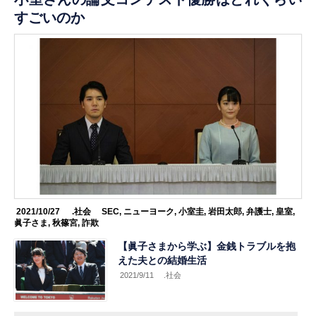
すごいのか
2021/10/27
.社会
SEC
,
ニューヨーク
,
小室圭
,
岩田太郎
,
弁護士
,
皇室
,
眞子さま
,
秋篠宮
,
詐欺
【眞子さまから学ぶ】金銭トラブルを抱
えた夫との結婚生活
2021/9/11
.社会