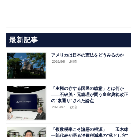
最新記事
アメリカは日本の憲法をどうみるのか
2026/8/8
.国際
「主権の存する国民の総意」とは何か
――石破茂・元総理が問う皇室典範改正
の“素通り”された論点
2026/8/7
.政治
「複数税率こそ諸悪の根源」――玉木雄
一郎代表が語る消費税減税の”落とし穴”