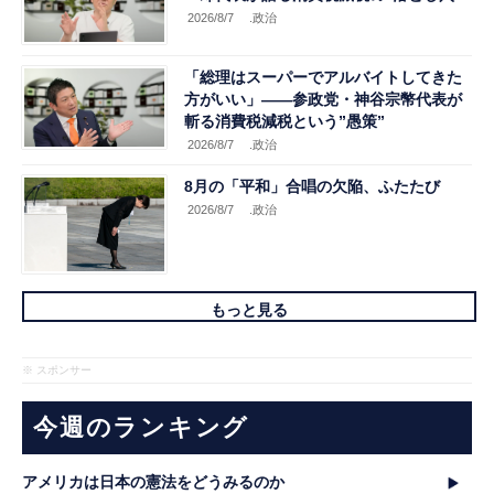
2026/8/7
.政治
「総理はスーパーでアルバイトしてきた
方がいい」――参政党・神谷宗幣代表が
斬る消費税減税という”愚策”
2026/8/7
.政治
8月の「平和」合唱の欠陥、ふたたび
2026/8/7
.政治
もっと見る
※ スポンサー
今週のランキング
アメリカは日本の憲法をどうみるのか