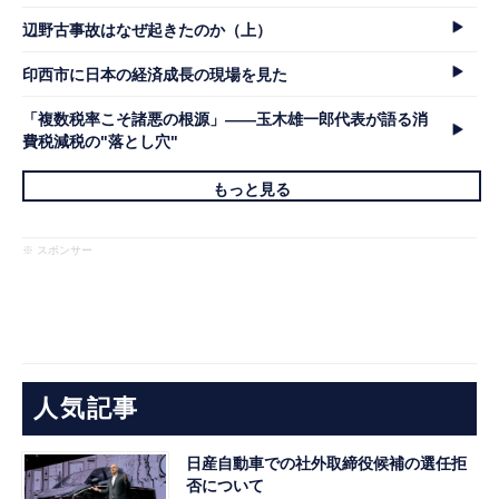
辺野古事故はなぜ起きたのか（上）
印西市に日本の経済成長の現場を見た
「複数税率こそ諸悪の根源」――玉木雄一郎代表が語る消
費税減税の"落とし穴"
もっと見る
※ スポンサー
人気記事
日産自動車での社外取締役候補の選任拒
否について