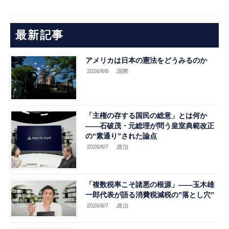
最新記事
アメリカは日本の憲法をどうみるのか
2026/8/8
.国際
「主権の存する国民の総意」とは何か
――石破茂・元総理が問う皇室典範改正
の“素通り”された論点
2026/8/7
.政治
「複数税率こそ諸悪の根源」――玉木雄
一郎代表が語る消費税減税の”落とし穴”
2026/8/7
.政治