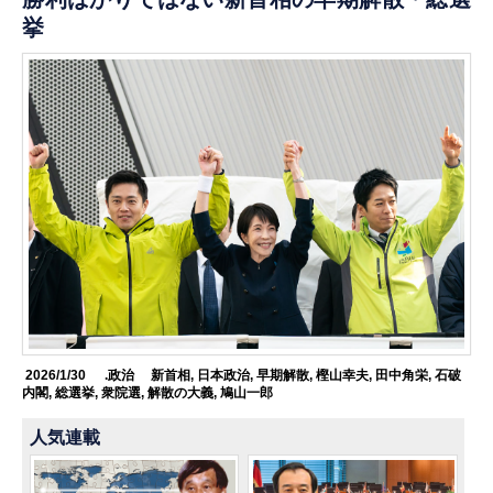
挙
2026/1/30
.政治
新首相
,
日本政治
,
早期解散
,
樫山幸夫
,
田中角栄
,
石破
内閣
,
総選挙
,
衆院選
,
解散の大義
,
鳩山一郎
人気連載