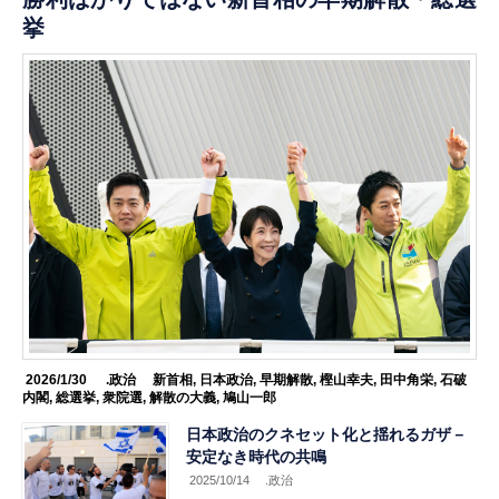
挙
2026/1/30
.政治
新首相
,
日本政治
,
早期解散
,
樫山幸夫
,
田中角栄
,
石破
内閣
,
総選挙
,
衆院選
,
解散の大義
,
鳩山一郎
日本政治のクネセット化と揺れるガザ－
安定なき時代の共鳴
2025/10/14
.政治