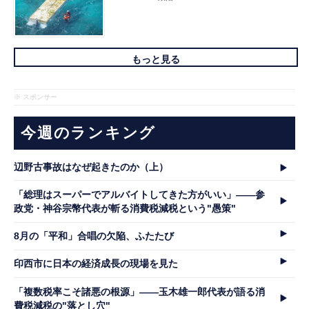
もっと見る
※ スポンサー
今週のランキング
辺野古事故はなぜ起きたのか（上）
「総理はスーパーでアルバイトしてきた方がいい」――参
政党・神谷宗幣代表が斬る消費税減税という"愚策"
8月の「平和」合唱の欠陥、ふたたび
印西市に日本の経済成長の現場を見た
「複数税率こそ諸悪の根源」――玉木雄一郎代表が語る消
費税減税の"落とし穴"