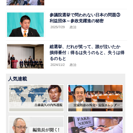
参議院選挙で問われない日本の問題③
利益団体～参政党躍進の秘密
2025/7/29
.政治
総選挙、だれが笑って、誰が泣いたか
損得番付：得るは失うのもと、失うは得
るのもと
2024/11/2
.政治
人気連載