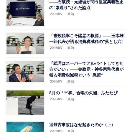
――石破茂・元総理が問う皇室典範改正
の“素通り”された論点
2026/8/7
.政治
「複数税率こそ諸悪の根源」――玉木雄
一郎代表が語る消費税減税の”落とし穴”
2026/8/7
.政治
「総理はスーパーでアルバイトしてきた
方がいい」――参政党・神谷宗幣代表が
斬る消費税減税という”愚策”
2026/8/7
.政治
8月の「平和」合唱の欠陥、ふたたび
2026/8/7
.政治
辺野古事故はなぜ起きたのか（上）
2026/8/6
.政治