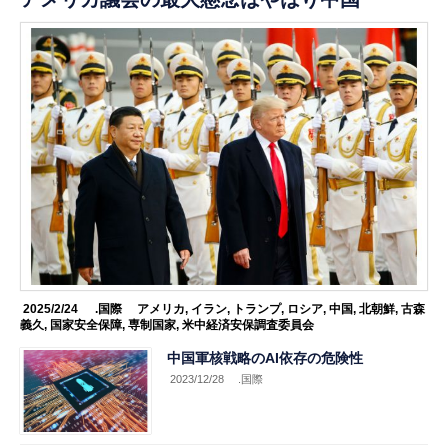
2025/2/24
.国際
アメリカ
,
イラン
,
トランプ
,
ロシア
,
中国
,
北朝鮮
,
古森
義久
,
国家安全保障
,
専制国家
,
米中経済安保調査委員会
中国軍核戦略のAI依存の危険性
2023/12/28
.国際