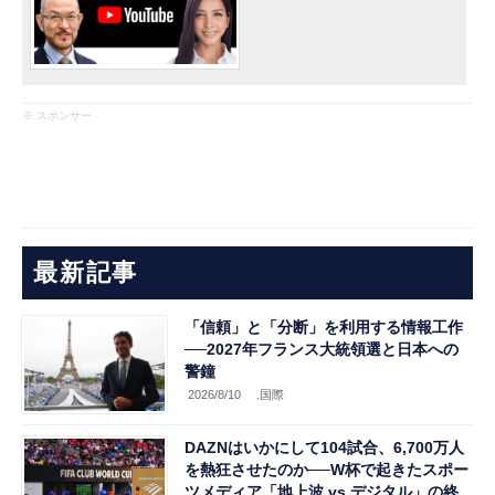
※ スポンサー
最新記事
「信頼」と「分断」を利用する情報工作
──2027年フランス大統領選と日本への
警鐘
2026/8/10
.国際
DAZNはいかにして104試合、6,700万人
を熱狂させたのか──W杯で起きたスポー
ツメディア「地上波 vs デジタル」の終