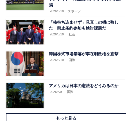
焉
2026/8/10
スポーツ
「核持ち込ませず」見直しの機は熟し
た 禁止条約参加も検討課題だ
2026/8/10
.社会
韓国株式市場暴落が李在明政権を直撃
2026/8/10
.国際
アメリカは日本の憲法をどうみるのか
2026/8/8
.国際
もっと見る