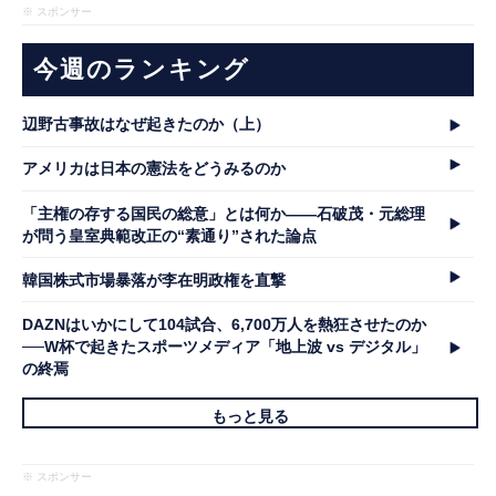
※ スポンサー
今週のランキング
辺野古事故はなぜ起きたのか（上）
アメリカは日本の憲法をどうみるのか
「主権の存する国民の総意」とは何か――石破茂・元総理
が問う皇室典範改正の“素通り”された論点
韓国株式市場暴落が李在明政権を直撃
DAZNはいかにして104試合、6,700万人を熱狂させたのか
──W杯で起きたスポーツメディア「地上波 vs デジタル」
の終焉
もっと見る
※ スポンサー