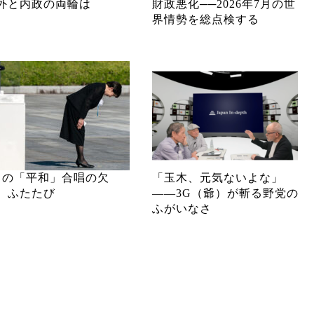
外と内政の両輪は
財政悪化──2026年7月の世
界情勢を総点検する
月の「平和」合唱の欠
「玉木、元気ないよな」
、ふたたび
――3G（爺）が斬る野党の
ふがいなさ