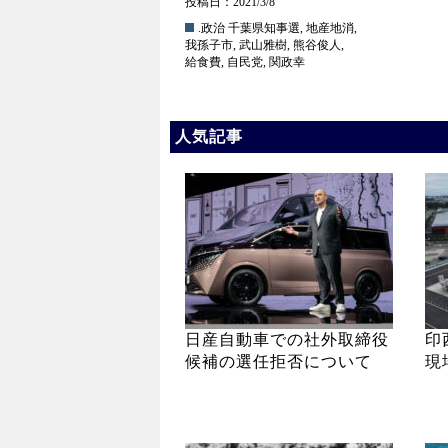
投稿日：2021/3/8
.政治
千葉県知事選
,
地産地消
,
我孫子市
,
武山雅樹
,
熊谷俊人
,
給食費
,
自民党
,
関政幸
人気記事
日産自動車での社外取締役
印
候補の選任拒否について
現