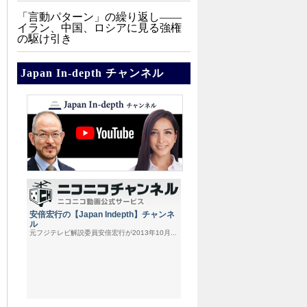
「言動パターン」の繰り返し――
イラン、中国、ロシアに見る強権
の駆け引き
Japan In-depth チャンネル