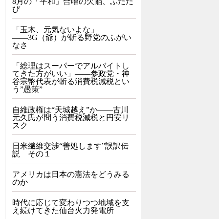
8月の「平和」合唱の欠陥、ふたた
び
「玉木、元気ないよな」
――3G（爺）が斬る野党のふがい
なさ
「総理はスーパーでアルバイトし
てきた方がいい」――参政党・神
谷宗幣代表が斬る消費税減税とい
う”愚策”
自維政権は“天城越え”か――古川
元久氏が問う消費税減税と円安リ
スク
日米繊維交渉“善処します”誤訳伝
説 その１
アメリカは日本の憲法をどうみる
のか
時代に応じて変わりつつ地域を支
え続けてきた仙台火力発電所