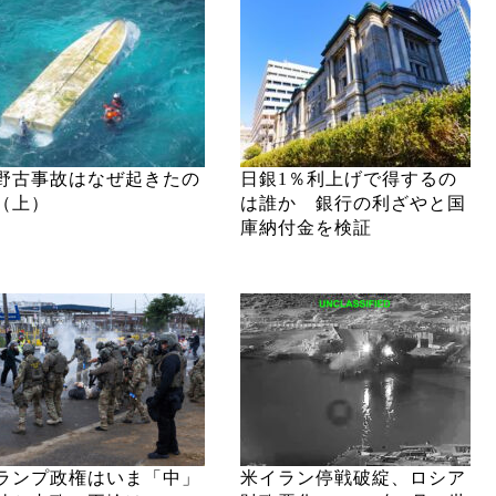
野古事故はなぜ起きたの
日銀1％利上げで得するの
（上）
は誰か 銀行の利ざやと国
庫納付金を検証
ランプ政権はいま「中」
米イラン停戦破綻、ロシア