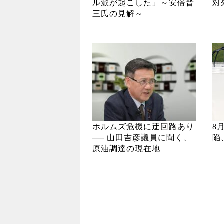
ル派が起こした」～安倍晋
対
三氏の見解～
ホルムズ危機に迂回路あり
8
── 山田吉彦議員に聞く、
陥
原油調達の現在地