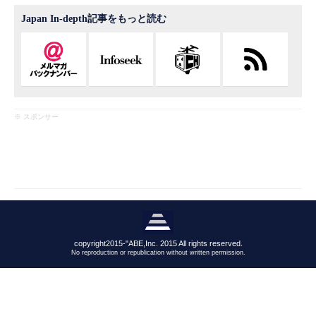
Japan In-depth記事をもっと読む
※ スポンサー
copyright2015-"ABE,Inc. 2015 All rights reserved.
No reproduction or republication without written permission.