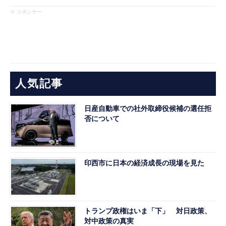
※ スポンサー
人気記事
日産自動車での社外取締役候補の選任拒
否について
印西市に日本の経済成長の現場を見た
トランプ政権はいま「下」 対日政策、
対中政策の真実