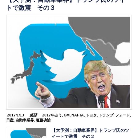
トで激震 その３
2017/1/13
.経済
2017年占う
,
GM
,
NAFTA
,
トヨタ
,
トランプ
,
フォード
,
日産
,
自動車業界
,
遠藤功治
【大予測：自動車業界】トランプ氏のツ
イートで激震 その２