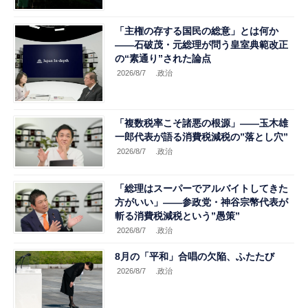
「主権の存する国民の総意」とは何か
――石破茂・元総理が問う皇室典範改正
の“素通り”された論点
2026/8/7
.政治
「複数税率こそ諸悪の根源」――玉木雄
一郎代表が語る消費税減税の”落とし穴”
2026/8/7
.政治
「総理はスーパーでアルバイトしてきた
方がいい」――参政党・神谷宗幣代表が
斬る消費税減税という”愚策”
2026/8/7
.政治
8月の「平和」合唱の欠陥、ふたたび
2026/8/7
.政治