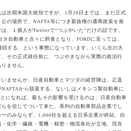
は次期米国大統領ですが、1月20日までは、まだ正式
公の場所で、NAFTA等につき新政権の通商政策を発
、１個人がTwitterで“つぶやいた”だけの話です。
トヨタ自動車と次々に餌食となり、FORDに至っては、
撤回する、という事態になっています。いくら次の大
て、その正式就任前に、つぶやきながら実際の政治行
ありません。
ていませんが、日産自動車とマツダの経営陣は、正直
NAFTAから脱退する、ないしはメキシコ製自動車に
、ということになれば、最もその影響を受けるのは、日産自動車
彼らを信じてついて来た、系列の自動車部品企業でし
ーのみならず、1,000社を超える日系企業が終結、自
械・化学・繊維・電機・精密・物流各社が立地、現在