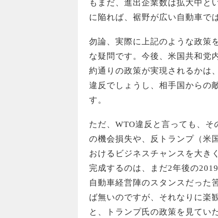
もまだ、進出企業数は拡大中と
に陥れば、裾野が広い自動車で
勿論、実際に上記のような政策
な疑問です。今後、米国共和党
約通りの政策が実現されるかは、
違反でしょうし、相手国からの
す。
ただ、WTO違反と言っても、そ
の機会損失や、反トランプ（米
おけるビジネスチャンスを大き
完成するのは、まだ2年後の20
自動車経営陣のスタンスだった
ば無いのですが、それなりに楽
と、トランプ氏の政策を見てい