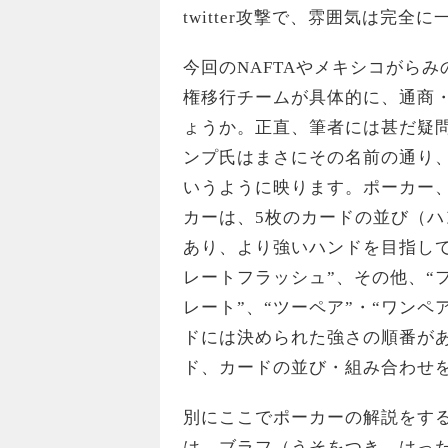
twitter攻撃で、雰囲気は完全
今回のNAFTAやメキシコがら
権移行チームが具体的に、通商
ょうか。正直、筆者には甚だ疑
ンプ氏はまさにその名前の通り
いうように映ります。ポーカー
カーは、5枚のカードの並び（ハ
あり、より強いハンドを目指して
レートフラッシュ”、その他、“フ
レート”、“ツーペア”・“ワン
ドには決められた強さの順番が
ド、カードの並び・組み合わせ
別にここでポーカーの解説をす
は、ブラフ（うそをつき、はっ