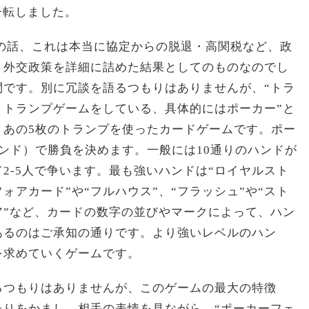
に一転しました。
みの話、これは本当に協定からの脱退・高関税など、政
・外交政策を詳細に詰めた結果としてのものなのでし
問です。別に冗談を語るつもりはありませんが、“トラ
、トランプゲームをしている、具体的にはポーカー”と
、あの5枚のトランプを使ったカードゲームです。ポー
ンド）で勝負を決めます。一般には10通りのハンドが
2-5人で争います。最も強いハンドは“ロイヤルスト
ォアカード”や“フルハウス”、“フラッシュ”や“スト
ペア”など、カードの数字の並びやマークによって、ハン
あるのはご承知の通りです。より強いレベルのハン
を求めていくゲームです。
るつもりはありませんが、このゲームの最大の特徴
たりをかまし、相手の表情を見ながら、“ポーカーフェ