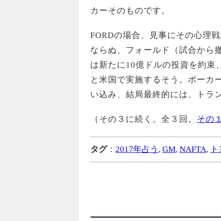
カーそのものです。
FORDの場合、見事にその心理戦に
ならぬ、フォールド（試合から撤
は新たに10億ドルの投資を約束
と米国で実施するそう。ポーカ
い込み、結局最終的には、トラ
（その３に続く。全３回。
その
タグ
：
2017年占う
,
GM
,
NAFTA
,
ト