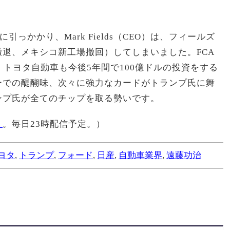
引っかかり、Mark Fields（CEO）は、フィールズ
退、メキシコ新工場撤回）してしまいました。FCA
、トヨタ自動車も今後5年間で100億ドルの投資をする
ーでの醍醐味、次々に強力なカードがトランプ氏に舞
ンプ氏が全てのチップを取る勢いです。
１
。毎日23時配信予定。）
ヨタ
,
トランプ
,
フォード
,
日産
,
自動車業界
,
遠藤功治