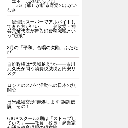
「玉木、元気ないよな」
――3G（爺）が斬る野党のふがい
なさ
「総理はスーパーでアルバイトし
てきた方がいい」――参政党・神
谷宗幣代表が斬る消費税減税とい
う”愚策”
8月の「平和」合唱の欠陥、ふたた
び
自維政権は“天城越え”か――古川
元久氏が問う消費税減税と円安リ
スク
ロシアのスパイ活動への日本の無
関心
日米繊維交渉“善処します”誤訳伝
説 その１
GIGAスクール2期は「ストップし
ている」——教員・校長・起業家
が語る教育現場の現在地