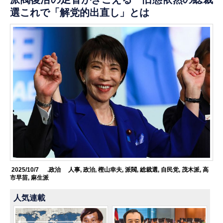
選これで「解党的出直し」とは
2025/10/7
.政治
人事
,
政治
,
樫山幸夫
,
派閥
,
総裁選
,
自民党
,
茂木派
,
高
市早苗
,
麻生派
人気連載