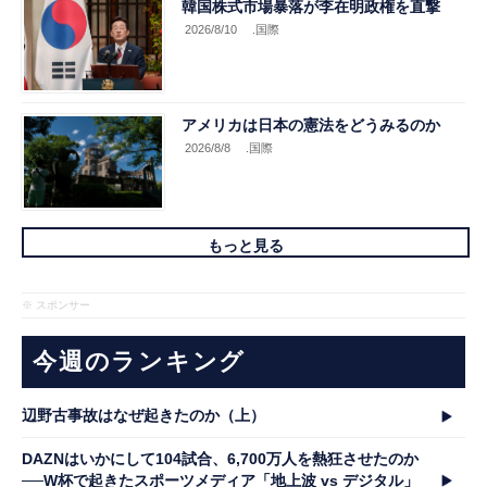
韓国株式市場暴落が李在明政権を直撃
2026/8/10
.国際
アメリカは日本の憲法をどうみるのか
2026/8/8
.国際
もっと見る
※ スポンサー
今週のランキング
辺野古事故はなぜ起きたのか（上）
DAZNはいかにして104試合、6,700万人を熱狂させたのか
──W杯で起きたスポーツメディア「地上波 vs デジタル」