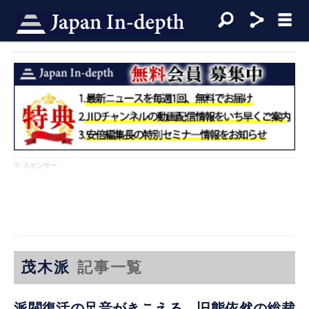
※ スポンサー
茂木派
記事一覧
派閥復活の足音がきこえる 旧態依然の総裁