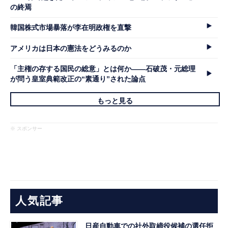
の終焉
韓国株式市場暴落が李在明政権を直撃
アメリカは日本の憲法をどうみるのか
「主権の存する国民の総意」とは何か――石破茂・元総理
が問う皇室典範改正の“素通り”された論点
もっと見る
※ スポンサー
人気記事
日産自動車での社外取締役候補の選任拒