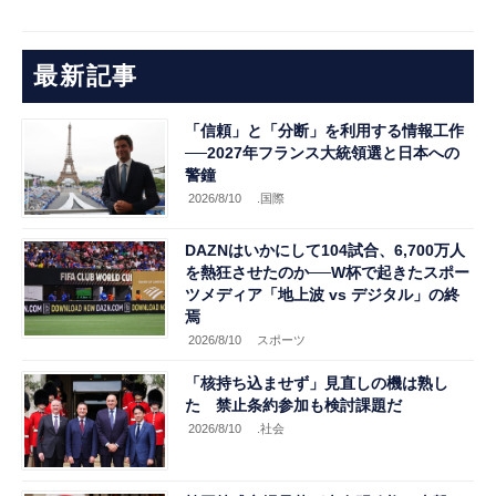
最新記事
「信頼」と「分断」を利用する情報工作
──2027年フランス大統領選と日本への
警鐘
2026/8/10
.国際
DAZNはいかにして104試合、6,700万人
を熱狂させたのか──W杯で起きたスポー
ツメディア「地上波 vs デジタル」の終
焉
2026/8/10
スポーツ
「核持ち込ませず」見直しの機は熟し
た 禁止条約参加も検討課題だ
2026/8/10
.社会