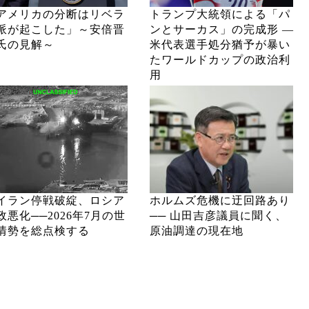
アメリカの分断はリベラ
トランプ大統領による「パ
派が起こした」～安倍晋
ンとサーカス」の完成形 ―
氏の見解～
米代表選手処分猶予が暴い
たワールドカップの政治利
用
イラン停戦破綻、ロシア
ホルムズ危機に迂回路あり
政悪化──2026年7月の世
── 山田吉彦議員に聞く、
情勢を総点検する
原油調達の現在地