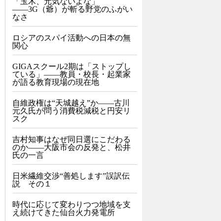
「玉木、元気ないよな」
――3G（爺）が斬る野党のふがい
なさ
ロシアのスパイ活動への日本の無
関心
GIGAスクール2期は「ストップし
ている」——教員・校長・起業家
が語る教育現場の現在地
自維政権は“天城越え”か――古川
元久氏が問う消費税減税と円安リ
スク
吉村知事はなぜ同日選にこだわる
のか――大阪市会の反発と、松井
氏の一言
日米繊維交渉“善処します”誤訳伝
説 その１
時代に応じて変わりつつ地域を支
え続けてきた仙台火力発電所