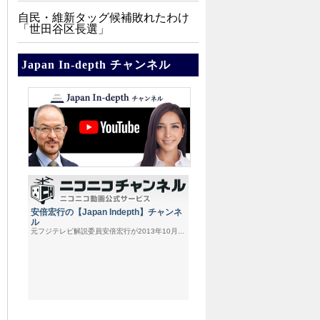
自民・維新タッグ候補敗れたわけ
「世田谷区長選」
Japan In-depth チャンネル