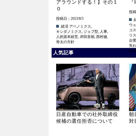
アラウンドする！】その１
『
０
投稿日
投稿日：2023/8/5
.
ウ
.経済
アベノミクス
,
コ
キシダノミクス
,
ジョブ型
,
人事
,
リ
人的資本経営
,
岸田首相
,
西村健
,
企
骨太の方針
失わ
終
人気記事
日産自動車での社外取締役
朝
候補の選任拒否について
対