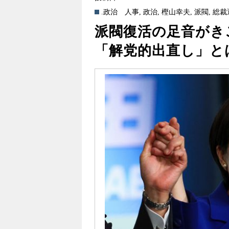
.政治
人事
,
政治
,
樫山幸夫
,
派閥
,
総裁
派閥復活の足音がき
「解党的出直し」と