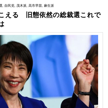
選
,
自民党
,
茂木派
,
高市早苗
,
麻生派
こえる 旧態依然の総裁選これで
は