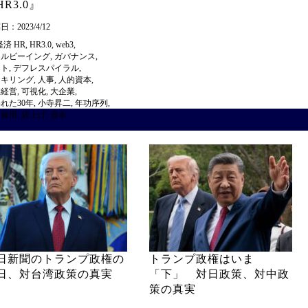
HR3.0』
：2023/4/12
経済
HR
,
HR3.0
,
web3
,
ェルビーイング
,
ガバナンス
,
スト
,
デフレスパイラル
,
スキリング
,
人事
,
人的資本
,
業経営
,
可視化
,
大企業
,
れた30年
,
小寺昇二
,
年功序列
,
身雇用
,
賃上げ
,
資本
日新聞のトランプ政権の
トランプ政権はいま
日、対台湾政策の真実
「下」 対日政策、対中政
策の真実