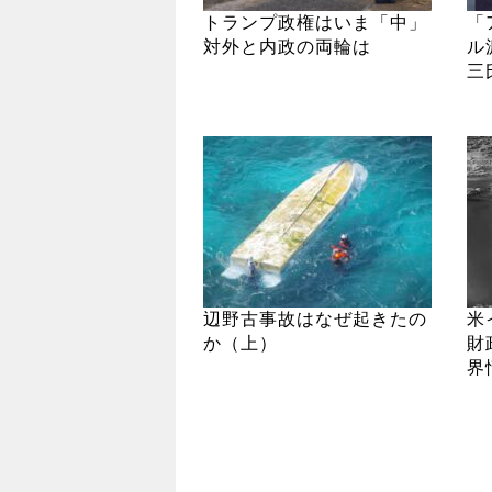
トランプ政権はいま「中」
「
対外と内政の両輪は
ル
三
辺野古事故はなぜ起きたの
米
か（上）
財
界