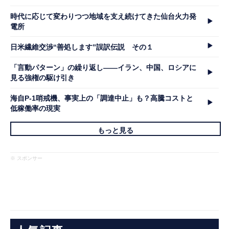
時代に応じて変わりつつ地域を支え続けてきた仙台火力発
電所
日米繊維交渉“善処します”誤訳伝説 その１
「言動パターン」の繰り返し――イラン、中国、ロシアに
見る強権の駆け引き
海自P-1哨戒機、事実上の「調達中止」も？高騰コストと
低稼働率の現実
もっと見る
※ スポンサー