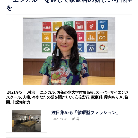
を
2021/9/5
.社会
エシカル
,
お茶の水大学付属高校
,
スーパーサイエンス
スクール
,
人権
,
今あなたの話を聞きたい
,
安倍宏行
,
家庭科
,
葭内ありさ
,
貧
困
,
非認知能力
注目集める「循環型ファッション」
2021/8/28
.経済