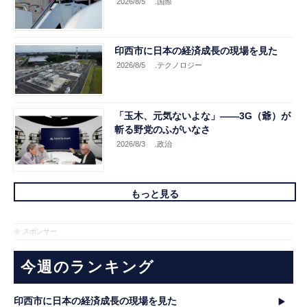
2026/8/5
.国際
印西市に日本の経済成長の現場を見た
2026/8/5
.テクノロジー
「玉木、元気ないよな」――3G（爺）が
斬る野党のふがいなさ
2026/8/3
.政治
もっと見る
※ スポンサー
今週のランキング
印西市に日本の経済成長の現場を見た