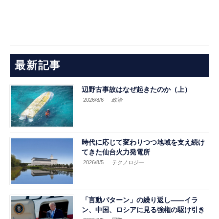
最新記事
辺野古事故はなぜ起きたのか（上）
2026/8/6
.政治
時代に応じて変わりつつ地域を支え続け
てきた仙台火力発電所
2026/8/5
.テクノロジー
「言動パターン」の繰り返し――イラ
ン、中国、ロシアに見る強権の駆け引き