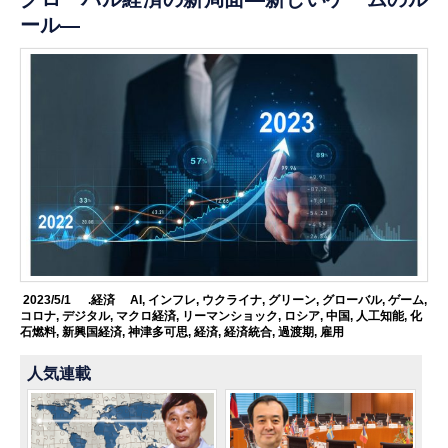
ール―
2023/5/1
.経済
AI
,
インフレ
,
ウクライナ
,
グリーン
,
グローバル
,
ゲーム
,
コロナ
,
デジタル
,
マクロ経済
,
リーマンショック
,
ロシア
,
中国
,
人工知能
,
化
石燃料
,
新興国経済
,
神津多可思
,
経済
,
経済統合
,
過渡期
,
雇用
人気連載