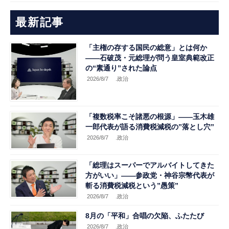
最新記事
「主権の存する国民の総意」とは何か
――石破茂・元総理が問う皇室典範改正
の“素通り”された論点
2026/8/7
.政治
「複数税率こそ諸悪の根源」――玉木雄
一郎代表が語る消費税減税の”落とし穴”
2026/8/7
.政治
「総理はスーパーでアルバイトしてきた
方がいい」――参政党・神谷宗幣代表が
斬る消費税減税という”愚策”
2026/8/7
.政治
8月の「平和」合唱の欠陥、ふたたび
2026/8/7
.政治