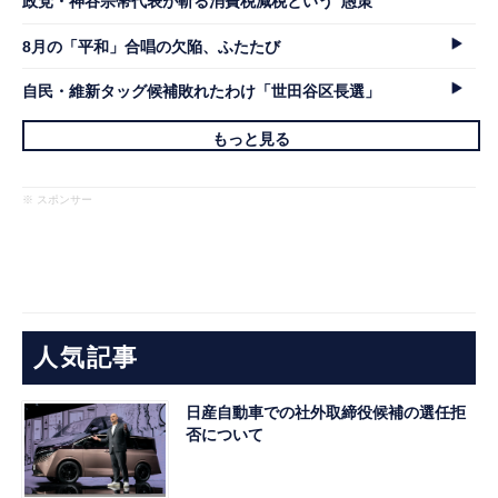
政党・神谷宗幣代表が斬る消費税減税という"愚策"
8月の「平和」合唱の欠陥、ふたたび
自民・維新タッグ候補敗れたわけ「世田谷区長選」
もっと見る
※ スポンサー
人気記事
日産自動車での社外取締役候補の選任拒
否について