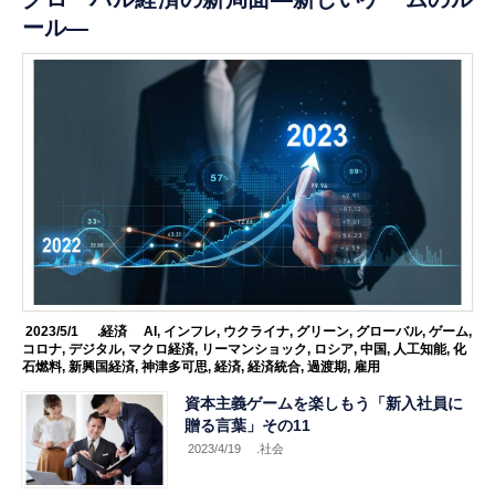
ール―
2023/5/1
.経済
AI
,
インフレ
,
ウクライナ
,
グリーン
,
グローバル
,
ゲーム
,
コロナ
,
デジタル
,
マクロ経済
,
リーマンショック
,
ロシア
,
中国
,
人工知能
,
化
石燃料
,
新興国経済
,
神津多可思
,
経済
,
経済統合
,
過渡期
,
雇用
資本主義ゲームを楽しもう「新入社員に
贈る言葉」その11
2023/4/19
.社会