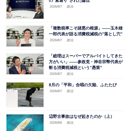
の“素通り”された論点
2026/8/7
.政治
「複数税率こそ諸悪の根源」――玉木雄
一郎代表が語る消費税減税の”落とし穴”
2026/8/7
.政治
「総理はスーパーでアルバイトしてきた
方がいい」――参政党・神谷宗幣代表が
斬る消費税減税という”愚策”
2026/8/7
.政治
8月の「平和」合唱の欠陥、ふたたび
2026/8/7
.政治
辺野古事故はなぜ起きたのか（上）
2026/8/6
.政治