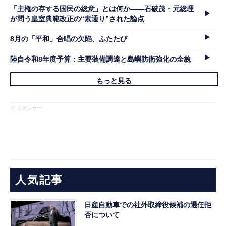
「主権の存する国民の総意」とは何か――石破茂・元総理
が問う皇室典範改正の“素通り”された論点
8月の「平和」合唱の欠陥、ふたたび
陸自令和8年度予算：主要装備調達と島嶼防衛強化の全貌
もっと見る
※ スポンサー
人気記事
日産自動車での社外取締役候補の選任拒
否について