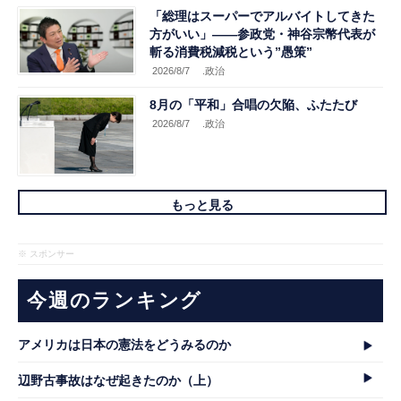
「総理はスーパーでアルバイトしてきた
方がいい」――参政党・神谷宗幣代表が
斬る消費税減税という”愚策”
2026/8/7
.政治
8月の「平和」合唱の欠陥、ふたたび
2026/8/7
.政治
もっと見る
※ スポンサー
今週のランキング
アメリカは日本の憲法をどうみるのか
辺野古事故はなぜ起きたのか（上）