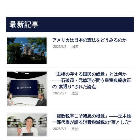
最新記事
アメリカは日本の憲法をどうみるのか
2026/8/8
.国際
「主権の存する国民の総意」とは何か
――石破茂・元総理が問う皇室典範改正
の“素通り”された論点
2026/8/7
.政治
「複数税率こそ諸悪の根源」――玉木雄
一郎代表が語る消費税減税の”落とし穴”
2026/8/7
.政治