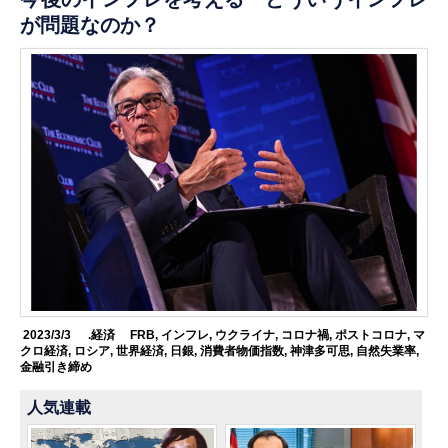
が問題なのか？
2023/3/3
.経済
FRB
,
インフレ
,
ウクライナ
,
コロナ禍
,
ポストコロナ
,
マ
クロ経済
,
ロシア
,
世界経済
,
日銀
,
消費者物価指数
,
神津多可思
,
自然失業率
,
金融引き締め
人気連載