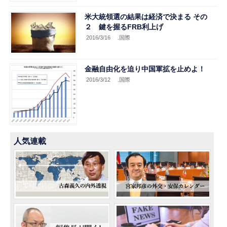
米大統領選の結果は経済で決まる その
２ 鍵を握るFRB利上げ
2016/3/16
.国際
金融自由化を迫り中国軍拡を止めよ！
2016/3/12
.国際
人気連載