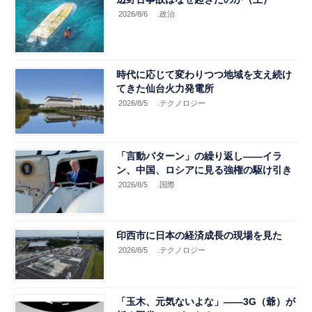
2026/8/6
.政治
時代に応じて変わりつつ地域を支え続け
てきた仙台火力発電所
2026/8/5
.テクノロジー
「言動パターン」の繰り返し――イラ
ン、中国、ロシアに見る強権の駆け引き
2026/8/5
.国際
印西市に日本の経済成長の現場を見た
2026/8/5
.テクノロジー
「玉木、元気ないよな」――3G（爺）が