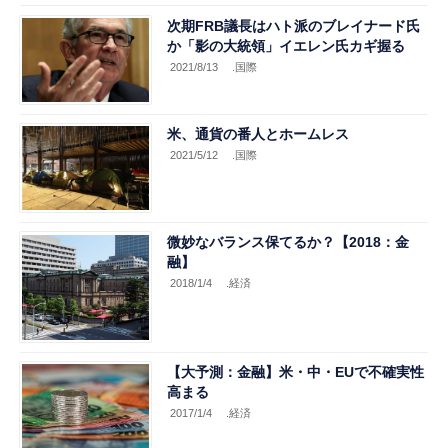
次期FRB議長はハト派のブレイナード氏
か「影の大統領」イエレン氏カギ握る
2021/8/13
.国際
米、通貨の番人とホームレス
2021/5/12
.国際
微妙なバランス保てるか？【2018：金
融】
2018/1/4
.経済
【大予測：金融】米・中・EUで不確実性
高まる
2017/1/4
.経済