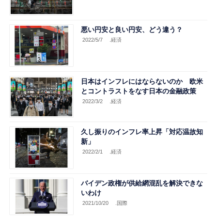
悪い円安と良い円安、どう違う？
2022/5/7
.経済
日本はインフレにはならないのか 欧米
とコントラストをなす日本の金融政策
2022/3/2
.経済
久し振りのインフレ率上昇「対応温故知
新」
2022/2/1
.経済
バイデン政権が供給網混乱を解決できな
いわけ
2021/10/20
.国際