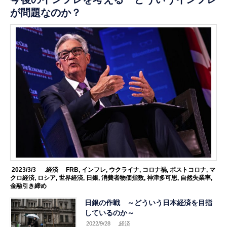
が問題なのか？
2023/3/3
.経済
FRB
,
インフレ
,
ウクライナ
,
コロナ禍
,
ポストコロナ
,
マ
クロ経済
,
ロシア
,
世界経済
,
日銀
,
消費者物価指数
,
神津多可思
,
自然失業率
,
金融引き締め
日銀の作戦 ～どういう日本経済を目指
しているのか～
2022/9/28
.経済