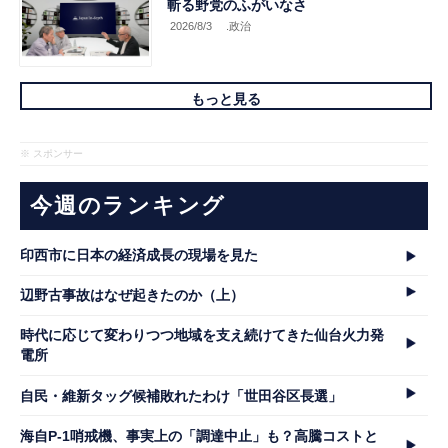
斬る野党のふがいなさ
2026/8/3
.政治
もっと見る
※ スポンサー
今週のランキング
印西市に日本の経済成長の現場を見た
辺野古事故はなぜ起きたのか（上）
時代に応じて変わりつつ地域を支え続けてきた仙台火力発
電所
自民・維新タッグ候補敗れたわけ「世田谷区長選」
海自P-1哨戒機、事実上の「調達中止」も？高騰コストと