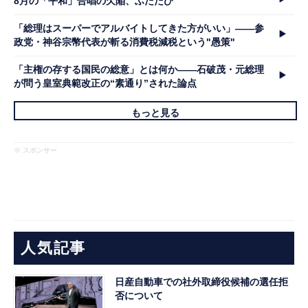
8月の「平和」合唱の欠陥、ふたたび
「総理はスーパーでアルバイトしてきた方がいい」――参
政党・神谷宗幣代表が斬る消費税減税という"愚策"
「主権の存する国民の総意」とは何か――石破茂・元総理
が問う皇室典範改正の“素通り”された論点
もっと見る
※ スポンサー
人気記事
日産自動車での社外取締役候補の選任拒
否について