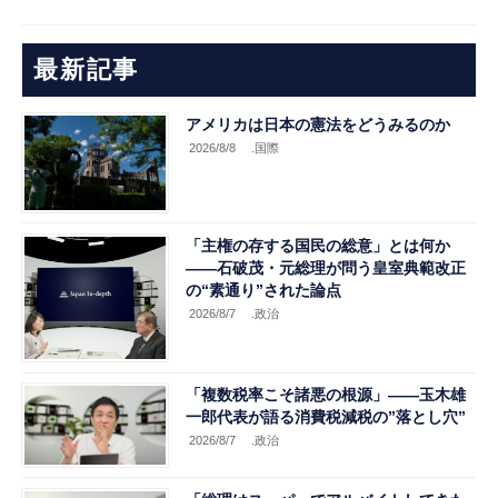
最新記事
アメリカは日本の憲法をどうみるのか
2026/8/8
.国際
「主権の存する国民の総意」とは何か
――石破茂・元総理が問う皇室典範改正
の“素通り”された論点
2026/8/7
.政治
「複数税率こそ諸悪の根源」――玉木雄
一郎代表が語る消費税減税の”落とし穴”
2026/8/7
.政治