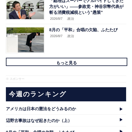
「総理はスーパーでアルバイトしてきた
方がいい」――参政党・神谷宗幣代表が
斬る消費税減税という”愚策”
2026/8/7
.政治
8月の「平和」合唱の欠陥、ふたたび
2026/8/7
.政治
もっと見る
※ スポンサー
今週のランキング
アメリカは日本の憲法をどうみるのか
辺野古事故はなぜ起きたのか（上）