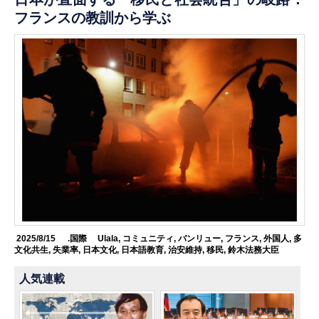
フランスの教訓から学ぶ
2025/8/15
.国際
Ulala
,
コミュニティ
,
バンリュー
,
フランス
,
外国人
,
多
文化共生
,
失業率
,
日本文化
,
日本語教育
,
治安維持
,
移民
,
鈴木法務大臣
人気連載