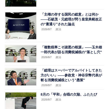
「主権の存する国民の総意」とは何か
――石破茂・元総理が問う皇室典範改正
の“素通り”された論点
2026/8/7
.政治
「複数税率こそ諸悪の根源」――玉木雄
一郎代表が語る消費税減税の”落とし穴”
2026/8/7
.政治
「総理はスーパーでアルバイトしてきた
方がいい」――参政党・神谷宗幣代表が
斬る消費税減税という”愚策”
2026/8/7
.政治
8月の「平和」合唱の欠陥、ふたたび
2026/8/7
.政治