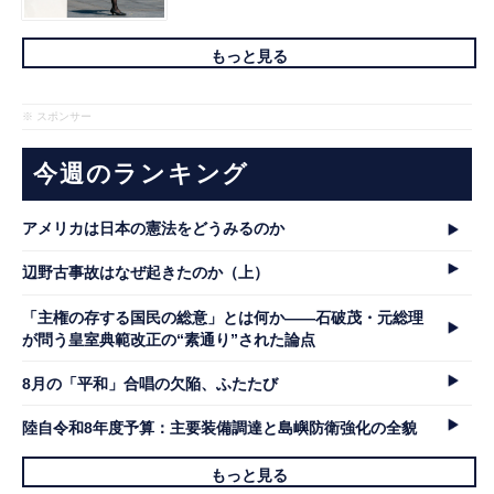
もっと見る
※ スポンサー
今週のランキング
アメリカは日本の憲法をどうみるのか
辺野古事故はなぜ起きたのか（上）
「主権の存する国民の総意」とは何か――石破茂・元総理
が問う皇室典範改正の“素通り”された論点
8月の「平和」合唱の欠陥、ふたたび
陸自令和8年度予算：主要装備調達と島嶼防衛強化の全貌
もっと見る