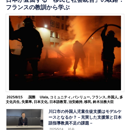
フランスの教訓から学ぶ
2025/8/15
.国際
Ulala
,
コミュニティ
,
バンリュー
,
フランス
,
外国人
,
多
文化共生
,
失業率
,
日本文化
,
日本語教育
,
治安維持
,
移民
,
鈴木法務大臣
川口市の外国人児童生徒支援はモデルケ
ースとなるか？－充実した支援策と日本
語指導教員不足の課題－
2025/5/14
.社会