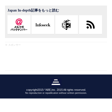
Japan In-depth記事をもっと読む
※ スポンサー
copyright2015-"ABE,Inc. 2015 All rights reserved.
No reproduction or republication without written permission.