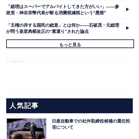
「総理はスーパーでアルバイトしてきた方がいい」――参
政党・神谷宗幣代表が斬る消費税減税という"愚策"
「主権の存する国民の総意」とは何か――石破茂・元総理
が問う皇室典範改正の“素通り”された論点
もっと見る
※ スポンサー
人気記事
日産自動車での社外取締役候補の選任拒
否について