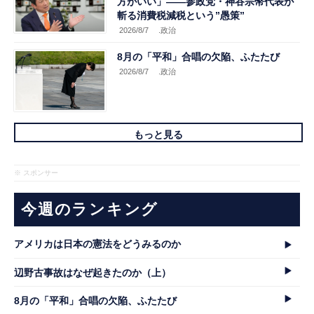
方がいい」――参政党・神谷宗幣代表が
斬る消費税減税という”愚策”
2026/8/7
.政治
8月の「平和」合唱の欠陥、ふたたび
2026/8/7
.政治
もっと見る
※ スポンサー
今週のランキング
アメリカは日本の憲法をどうみるのか
辺野古事故はなぜ起きたのか（上）
8月の「平和」合唱の欠陥、ふたたび