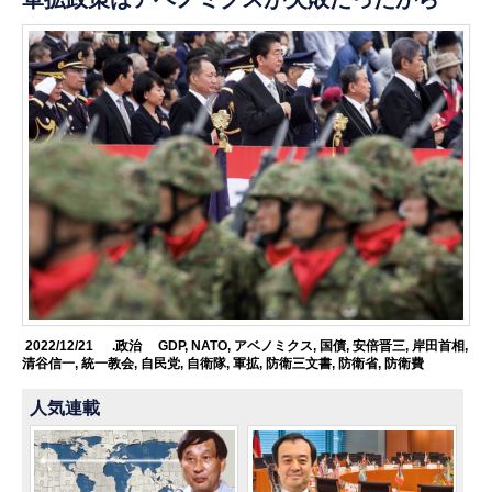
2022/12/21
.政治
GDP
,
NATO
,
アベノミクス
,
国債
,
安倍晋三
,
岸田首相
,
清谷信一
,
統一教会
,
自民党
,
自衛隊
,
軍拡
,
防衛三文書
,
防衛省
,
防衛費
人気連載