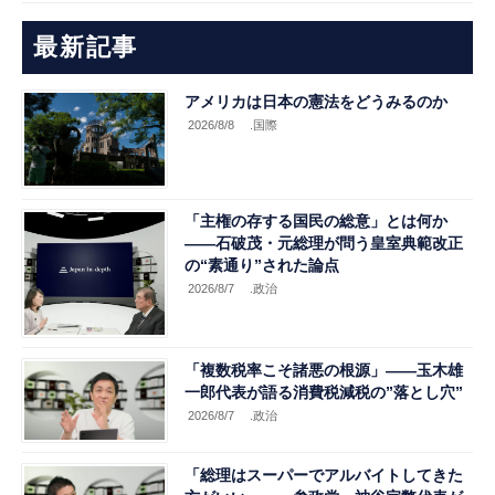
最新記事
アメリカは日本の憲法をどうみるのか
2026/8/8
.国際
「主権の存する国民の総意」とは何か
――石破茂・元総理が問う皇室典範改正
の“素通り”された論点
2026/8/7
.政治
「複数税率こそ諸悪の根源」――玉木雄
一郎代表が語る消費税減税の”落とし穴”
2026/8/7
.政治
「総理はスーパーでアルバイトしてきた