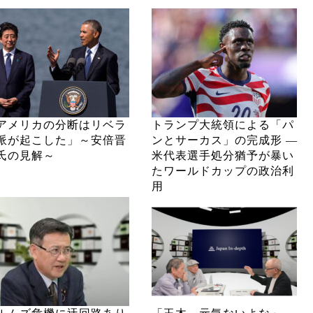
アメリカの分断はリベラ
トランプ大統領による「パ
派が起こした」～安倍晋
ンとサーカス」の完成形 ―
氏の見解～
米代表選手処分猶予が暴い
たワールドカップの政治利
用