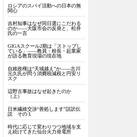
ロシアのスパイ活動への日本の無
関心
吉村知事はなぜ同日選にこだわる
のか――大阪市会の反発と、松井
氏の一言
GIGAスクール2期は「ストップし
ている」——教員・校長・起業家
が語る教育現場の現在地
自維政権は“天城越え”か――古川
元久氏が問う消費税減税と円安リ
スク
辺野古事故はなぜ起きたのか
（上）
日米繊維交渉“善処します”誤訳伝
説 その１
時代に応じて変わりつつ地域を支
え続けてきた仙台火力発電所