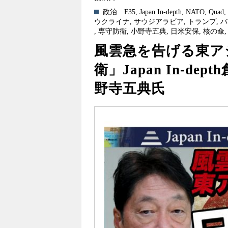
.政治
F35
,
Japan In-depth
,
NATO
,
Quad
ウクライナ
,
サウジアラビア
,
トランプ
,
バ
,
専守防衛
,
小野寺五典
,
日米安保
,
核の傘
風雲急を告げる東アジ
衛」Japan In-d
野寺五典氏