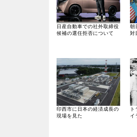
日産自動車での社外取締役
朝
候補の選任拒否について
対
印西市に日本の経済成長の
ト
現場を見た
イ