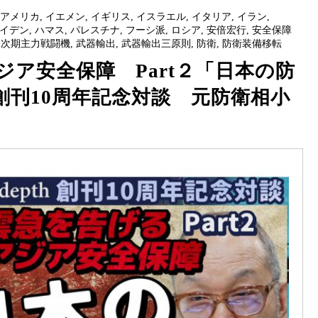
,
アメリカ
,
イエメン
,
イギリス
,
イスラエル
,
イタリア
,
イラン
,
イデン
,
ハマス
,
パレスチナ
,
フーシ派
,
ロシア
,
安倍宏行
,
安全保障
,
次期主力戦闘機
,
武器輸出
,
武器輸出三原則
,
防衛
,
防衛装備移転
ア安全保障 Part２「日本の防
epth創刊10周年記念対談 元防衛相小