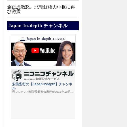
金正恩激怒、北朝鮮権力中枢に再
び激震
Japan In-depth チャンネル