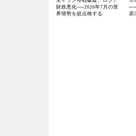
米イラン停戦破綻、ロシア
ホ
財政悪化──2026年7月の世
─
界情勢を総点検する
原