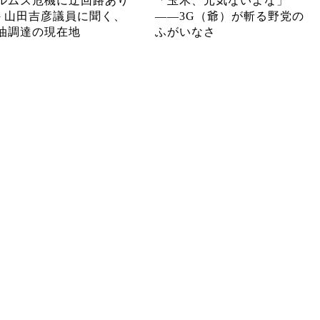
ルムズ危機に迂回路あり
「玉木、元気ないよな」
─ 山田吉彦議員に聞く、
――3G（爺）が斬る野党の
油調達の現在地
ふがいなさ