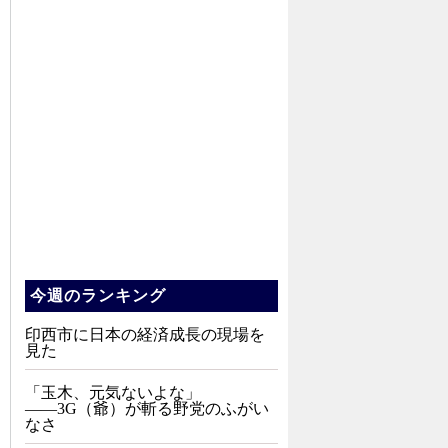
今週のランキング
印西市に日本の経済成長の現場を
見た
「玉木、元気ないよな」
――3G（爺）が斬る野党のふがい
なさ