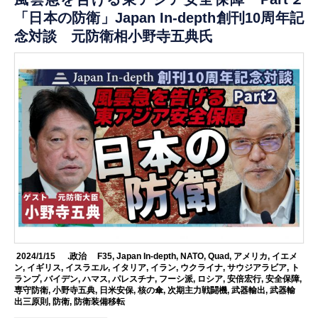
「日本の防衛」Japan In-depth創刊10周年記
念対談 元防衛相小野寺五典氏
2024/1/15
.政治
F35
,
Japan In-depth
,
NATO
,
Quad
,
アメリカ
,
イエメ
ン
,
イギリス
,
イスラエル
,
イタリア
,
イラン
,
ウクライナ
,
サウジアラビア
,
ト
ランプ
,
バイデン
,
ハマス
,
パレスチナ
,
フーシ派
,
ロシア
,
安倍宏行
,
安全保障
,
専守防衛
,
小野寺五典
,
日米安保
,
核の傘
,
次期主力戦闘機
,
武器輸出
,
武器輸
出三原則
,
防衛
,
防衛装備移転