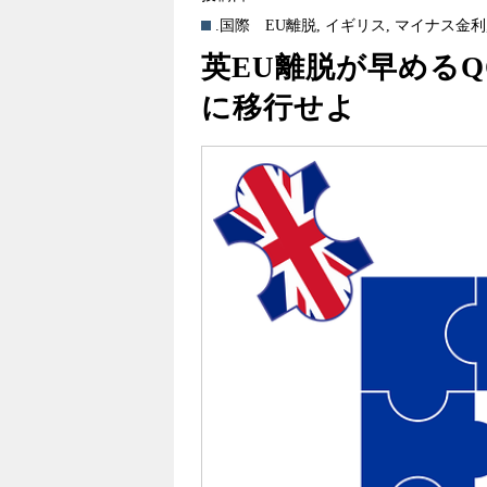
.国際
EU離脱
,
イギリス
,
マイナス金利
英EU離脱が早める
に移行せよ