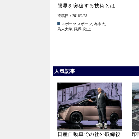
限界を突破する技術とは
投稿日：2016/2/28
スポーツ
スポーツ
,
為末大
,
為末大学
,
限界
,
陸上
人気記事
日産自動車での社外取締役
印