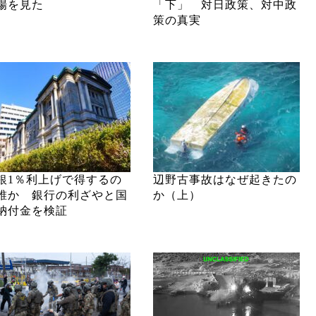
場を見た
「下」 対日政策、対中政
策の真実
銀1％利上げで得するの
辺野古事故はなぜ起きたの
誰か 銀行の利ざやと国
か（上）
納付金を検証