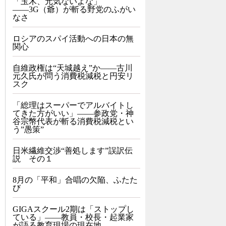
「玉木、元気ないよな」
――3G（爺）が斬る野党のふがい
なさ
ロシアのスパイ活動への日本の無
関心
自維政権は“天城越え”か――古川
元久氏が問う消費税減税と円安リ
スク
「総理はスーパーでアルバイトし
てきた方がいい」――参政党・神
谷宗幣代表が斬る消費税減税とい
う”愚策”
日米繊維交渉“善処します”誤訳伝
説 その１
8月の「平和」合唱の欠陥、ふたた
び
GIGAスクール2期は「ストップし
ている」——教員・校長・起業家
が語る教育現場の現在地