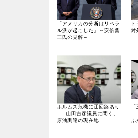
「アメリカの分断はリベラ
ト
ル派が起こした」～安倍晋
対
三氏の見解～
ホルムズ危機に迂回路あり
「
── 山田吉彦議員に聞く、
―
原油調達の現在地
ふ