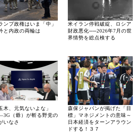
ランプ政権はいま「中」
米イラン停戦破綻、ロシア
外と内政の両輪は
財政悪化──2026年7月の世
界情勢を総点検する
玉木、元気ないよな」
森保ジャパンが掲げた「目
―3G（爺）が斬る野党の
標」マネジメントの意味～
がいなさ
日本経済をターンアラウン
ドする！３７