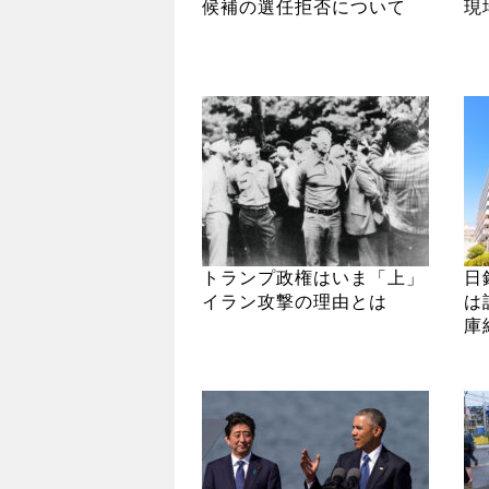
候補の選任拒否について
現
トランプ政権はいま「上」
日
イラン攻撃の理由とは
は
庫