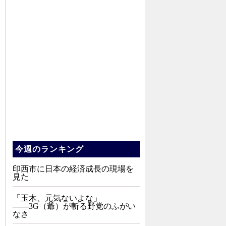
今週のランキング
印西市に日本の経済成長の現場を
見た
「玉木、元気ないよな」
――3G（爺）が斬る野党のふがい
なさ