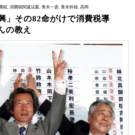
費税
,
消費税関連法案
,
青木一彦
,
青木幹雄
,
高岡
興」その82命がけで消費税導
んの教え