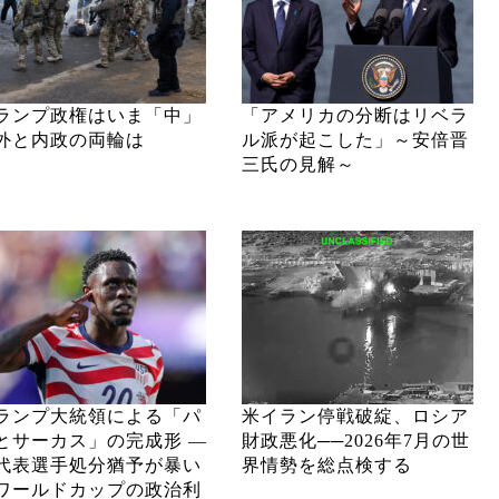
ランプ政権はいま「中」
「アメリカの分断はリベラ
外と内政の両輪は
ル派が起こした」～安倍晋
三氏の見解～
ランプ大統領による「パ
米イラン停戦破綻、ロシア
とサーカス」の完成形 ―
財政悪化──2026年7月の世
代表選手処分猶予が暴い
界情勢を総点検する
ワールドカップの政治利