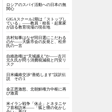
ロシアのスパイ活動への日本の無
関心
GIGAスクール2期は「ストップし
ている」——教員・校長・起業家
が語る教育現場の現在地
吉村知事はなぜ同日選にこだわる
のか――大阪市会の反発と、松井
氏の一言
自維政権は“天城越え”か――古川
元久氏が問う消費税減税と円安リ
スク
日米繊維交渉“善処します”誤訳伝
説 その１
金正恩激怒、北朝鮮権力中枢に再
び激震
米イラン戦争「休止」とネタニヤ
フ首相訪米――「狐と狸の化かし
合い」再び