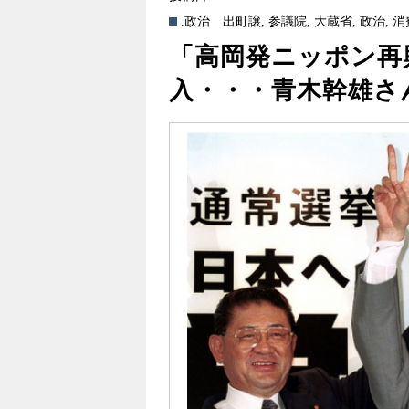
.政治
出町譲
,
参議院
,
大蔵省
,
政治
,
消
「高岡発ニッポン再
入・・・青木幹雄さ