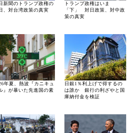
日新聞のトランプ政権の
トランプ政権はいま
日、対台湾政策の真実
「下」 対日政策、対中政
策の真実
026年夏、熱波『カニキュ
日銀1％利上げで得するの
ル』が暴いた先進国の素
は誰か 銀行の利ざやと国
庫納付金を検証