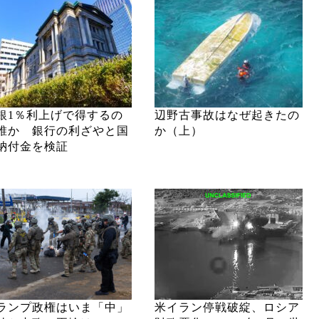
銀1％利上げで得するの
辺野古事故はなぜ起きたの
誰か 銀行の利ざやと国
か（上）
納付金を検証
ランプ政権はいま「中」
米イラン停戦破綻、ロシア