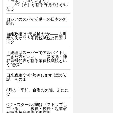
「玉木、元気ないよな」
――3G（爺）が斬る野党のふがい
なさ
ロシアのスパイ活動への日本の無
関心
自維政権は“天城越え”か――古川
元久氏が問う消費税減税と円安リ
スク
「総理はスーパーでアルバイトし
てきた方がいい」――参政党・神
谷宗幣代表が斬る消費税減税とい
う”愚策”
日米繊維交渉“善処します”誤訳伝
説 その１
8月の「平和」合唱の欠陥、ふたた
び
GIGAスクール2期は「ストップし
ている」——教員・校長・起業家
が語る教育現場の現在地