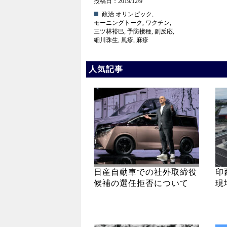
投稿日：2019/12/9
.政治
オリンピック
,
モーニングトーク
,
ワクチン
,
三ツ林裕巳
,
予防接種
,
副反応
,
細川珠生
,
風疹
,
麻疹
人気記事
日産自動車での社外取締役
印
候補の選任拒否について
現