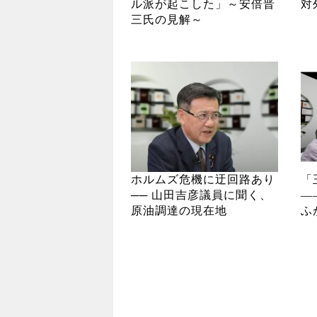
ル派が起こした」～安倍晋
対
三氏の見解～
ホルムズ危機に迂回路あり
「
── 山田吉彦議員に聞く、
―
原油調達の現在地
ふ