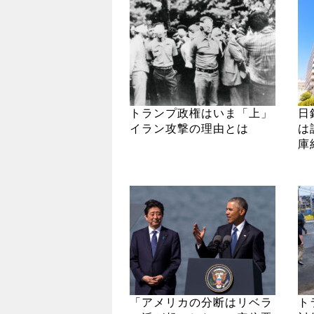
トランプ政権はいま「上」
日
イラン攻撃の理由とは
は
庫
「アメリカの分断はリベラ
ト