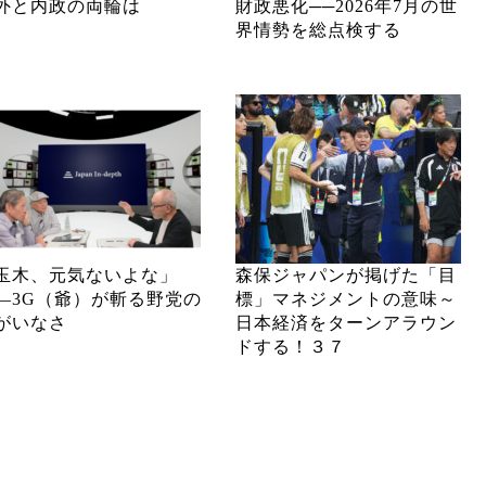
外と内政の両輪は
財政悪化──2026年7月の世
界情勢を総点検する
玉木、元気ないよな」
森保ジャパンが掲げた「目
―3G（爺）が斬る野党の
標」マネジメントの意味～
がいなさ
日本経済をターンアラウン
ドする！３７