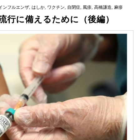
インフルエンザ
,
はしか
,
ワクチン
,
自閉症
,
風疹
,
高橋謙造
,
麻疹
流行に備えるために（後編）