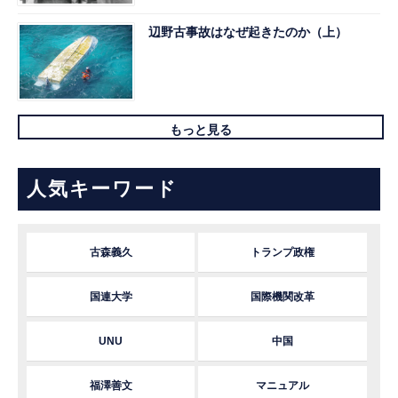
辺野古事故はなぜ起きたのか（上）
もっと見る
人気キーワード
古森義久
トランプ政権
国連大学
国際機関改革
UNU
中国
福澤善文
マニュアル