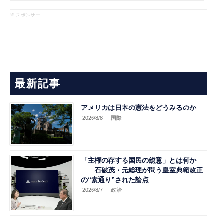
※ スポンサー
最新記事
アメリカは日本の憲法をどうみるのか
2026/8/8
.国際
「主権の存する国民の総意」とは何か
――石破茂・元総理が問う皇室典範改正
の“素通り”された論点
2026/8/7
.政治