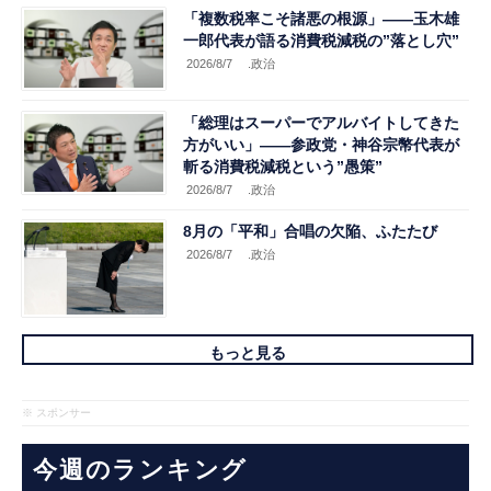
「複数税率こそ諸悪の根源」――玉木雄
一郎代表が語る消費税減税の”落とし穴”
2026/8/7
.政治
「総理はスーパーでアルバイトしてきた
方がいい」――参政党・神谷宗幣代表が
斬る消費税減税という”愚策”
2026/8/7
.政治
8月の「平和」合唱の欠陥、ふたたび
2026/8/7
.政治
もっと見る
※ スポンサー
今週のランキング