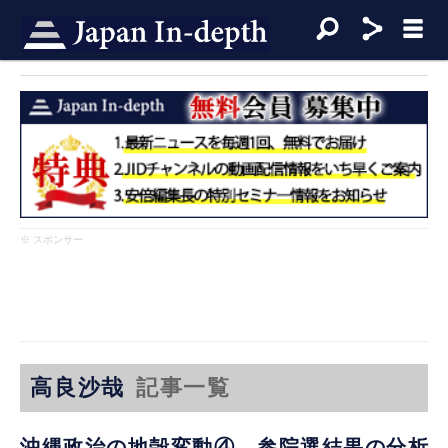
※ スポンサー
高良沙哉
記事一覧
沖縄政治の地殻変動④ 参院選結果の分析