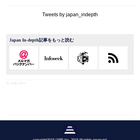
Tweets by japan_indepth
Japan In-depth記事をもっと読む
※ スポンサー
copyright2015-"ABE,Inc. 2015 All rights reserved.