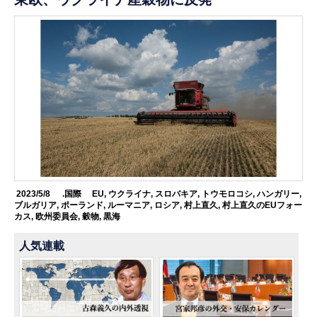
2023/5/8
.国際
EU
,
ウクライナ
,
スロバキア
,
トウモロコシ
,
ハンガリー
,
ブルガリア
,
ポーランド
,
ルーマニア
,
ロシア
,
村上直久
,
村上直久のEUフォー
カス
,
欧州委員会
,
穀物
,
黒海
人気連載