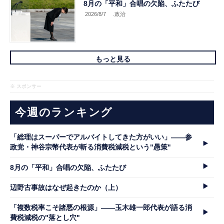
8月の「平和」合唱の欠陥、ふたたび
2026/8/7
.政治
もっと見る
※ スポンサー
今週のランキング
「総理はスーパーでアルバイトしてきた方がいい」――参
政党・神谷宗幣代表が斬る消費税減税という"愚策"
8月の「平和」合唱の欠陥、ふたたび
辺野古事故はなぜ起きたのか（上）
「複数税率こそ諸悪の根源」――玉木雄一郎代表が語る消
費税減税の"落とし穴"