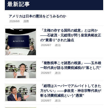
最新記事
アメリカは日本の憲法をどうみるのか
2026/8/8
.国際
「主権の存する国民の総意」とは何か
――石破茂・元総理が問う皇室典範改正
の“素通り”された論点
2026/8/7
.政治
「複数税率こそ諸悪の根源」――玉木雄
一郎代表が語る消費税減税の”落とし穴”
2026/8/7
.政治
「総理はスーパーでアルバイトしてきた
方がいい」――参政党・神谷宗幣代表が
斬る消費税減税という”愚策”
2026/8/7
.政治