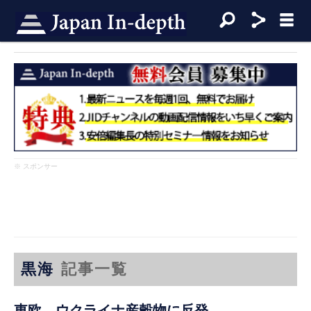
※ スポンサー
黒海
記事一覧
東欧、ウクライナ産穀物に反発