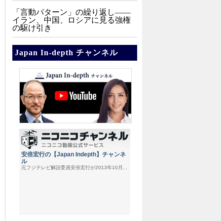
「言動パターン」の繰り返し――
イラン、中国、ロシアに見る強権
の駆け引き
Japan In-depth チャンネル