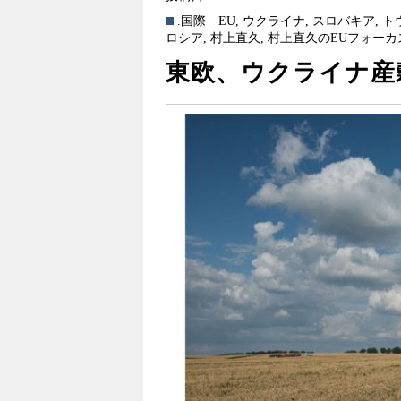
.国際
EU
,
ウクライナ
,
スロバキア
,
ト
ロシア
,
村上直久
,
村上直久のEUフォーカ
東欧、ウクライナ産