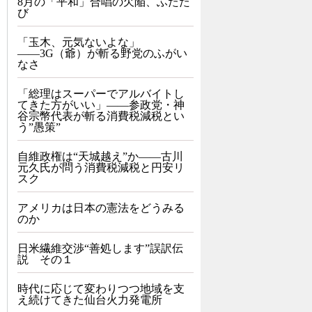
8月の「平和」合唱の欠陥、ふたた
び
「玉木、元気ないよな」
――3G（爺）が斬る野党のふがい
なさ
「総理はスーパーでアルバイトし
てきた方がいい」――参政党・神
谷宗幣代表が斬る消費税減税とい
う”愚策”
自維政権は“天城越え”か――古川
元久氏が問う消費税減税と円安リ
スク
アメリカは日本の憲法をどうみる
のか
日米繊維交渉“善処します”誤訳伝
説 その１
時代に応じて変わりつつ地域を支
え続けてきた仙台火力発電所