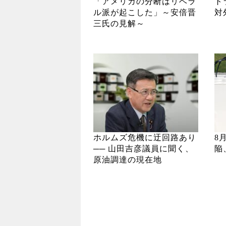
「アメリカの分断はリベラ
ト
ル派が起こした」～安倍晋
対
三氏の見解～
ホルムズ危機に迂回路あり
8
── 山田吉彦議員に聞く、
陥
原油調達の現在地