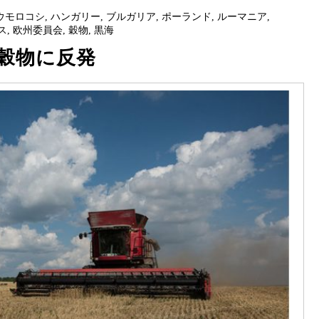
ウモロコシ
,
ハンガリー
,
ブルガリア
,
ポーランド
,
ルーマニア
,
ス
,
欧州委員会
,
穀物
,
黒海
穀物に反発