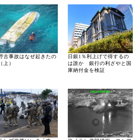
野古事故はなぜ起きたの
日銀1％利上げで得するの
（上）
は誰か 銀行の利ざやと国
庫納付金を検証