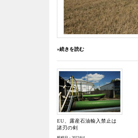
»続きを読む
EU、露産石油輸入禁止は
諸刃の剣
投稿日：2022/6/4