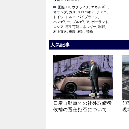
.国際
EU
,
ウクライナ
,
エネルギー
,
オランダ
,
ガス
,
スロバキア
,
チェコ
,
ドイツ
,
トルコ
,
パイプライン
,
ハンガリー
,
ブルガリア
,
ポーランド
,
ロシア
,
再生可能エネルギー
,
制裁
,
村上直久
,
東欧
,
石油
,
禁輸
人気記事
日産自動車での社外取締役
印
候補の選任拒否について
現