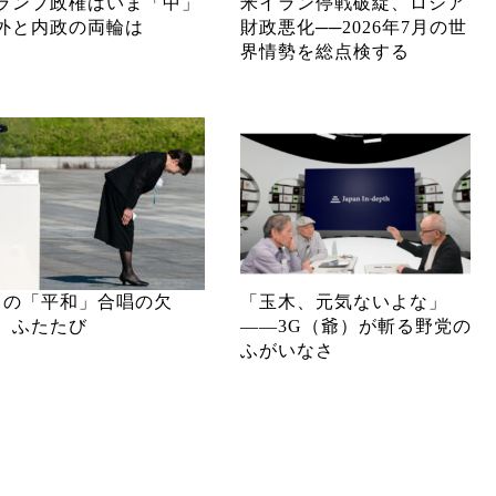
ランプ政権はいま「中」
米イラン停戦破綻、ロシア
外と内政の両輪は
財政悪化──2026年7月の世
界情勢を総点検する
月の「平和」合唱の欠
「玉木、元気ないよな」
、ふたたび
――3G（爺）が斬る野党の
ふがいなさ