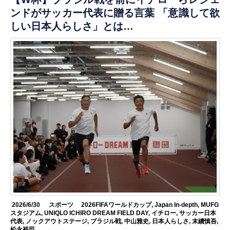
ンドがサッカー代表に贈る言葉 「意識して欲
しい日本人らしさ」とは…
2026/6/30
スポーツ
2026FIFAワールドカップ
,
Japan In-depth
,
MUFG
スタジアム
,
UNIQLO ICHIRO DREAM FIELD DAY
,
イチロー
,
サッカー日本
代表
,
ノックアウトステージ
,
ブラジル戦
,
中山雅史
,
日本人らしさ
,
末續慎吾
,
松永裕司