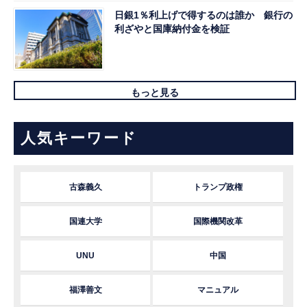
日銀1％利上げで得するのは誰か 銀行の
利ざやと国庫納付金を検証
もっと見る
人気キーワード
古森義久
トランプ政権
国連大学
国際機関改革
UNU
中国
福澤善文
マニュアル