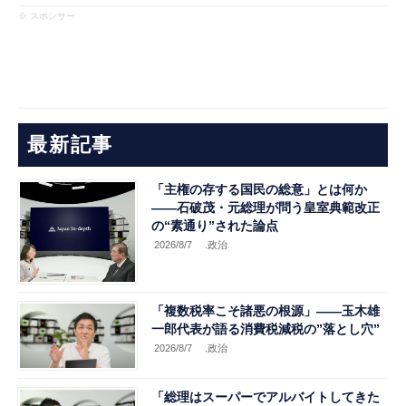
※ スポンサー
最新記事
「主権の存する国民の総意」とは何か
――石破茂・元総理が問う皇室典範改正
の“素通り”された論点
2026/8/7
.政治
「複数税率こそ諸悪の根源」――玉木雄
一郎代表が語る消費税減税の”落とし穴”
2026/8/7
.政治
「総理はスーパーでアルバイトしてきた