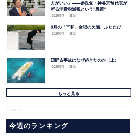
方がいい」――参政党・神谷宗幣代表が
斬る消費税減税という”愚策”
2026/8/7
.政治
8月の「平和」合唱の欠陥、ふたたび
2026/8/7
.政治
辺野古事故はなぜ起きたのか（上）
2026/8/6
.政治
もっと見る
※ スポンサー
今週のランキング