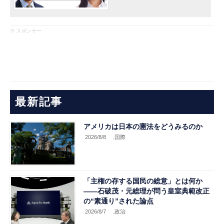
※ スポンサー
最新記事
アメリカは日本の憲法をどうみるのか
2026/8/8
.国際
「主権の存する国民の総意」とは何か
――石破茂・元総理が問う皇室典範改正
の“素通り”された論点
2026/8/7
.政治