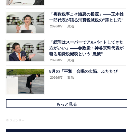
「複数税率こそ諸悪の根源」――玉木雄
一郎代表が語る消費税減税の”落とし穴”
2026/8/7
.政治
「総理はスーパーでアルバイトしてきた
方がいい」――参政党・神谷宗幣代表が
斬る消費税減税という”愚策”
2026/8/7
.政治
8月の「平和」合唱の欠陥、ふたたび
2026/8/7
.政治
もっと見る
※ スポンサー