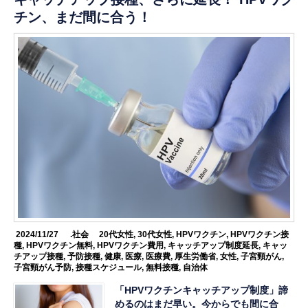
チン、まだ間に合う！
2024/11/27
.社会
20代女性
,
30代女性
,
HPVワクチン
,
HPVワクチン接
種
,
HPVワクチン無料
,
HPVワクチン費用
,
キャッチアップ制度延長
,
キャッ
チアップ接種
,
予防接種
,
健康
,
医療
,
医療費
,
厚生労働省
,
女性
,
子宮頸がん
,
子宮頸がん予防
,
接種スケジュール
,
無料接種
,
自治体
「HPVワクチンキャッチアップ制度」諦
めるのはまだ早い。今からでも間に合