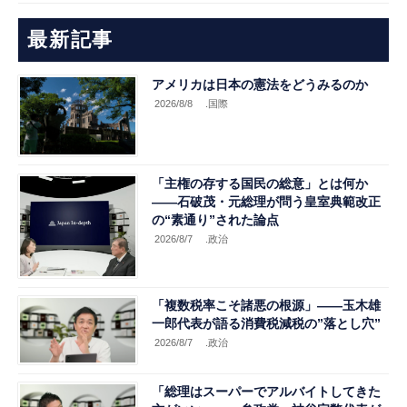
最新記事
アメリカは日本の憲法をどうみるのか
2026/8/8
.国際
「主権の存する国民の総意」とは何か
――石破茂・元総理が問う皇室典範改正
の“素通り”された論点
2026/8/7
.政治
「複数税率こそ諸悪の根源」――玉木雄
一郎代表が語る消費税減税の”落とし穴”
2026/8/7
.政治
「総理はスーパーでアルバイトしてきた