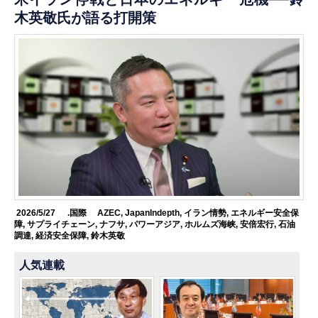
木英敬氏が語る打開策
2026/5/27
.国際
AZEC
,
JapanIndepth
,
イラン情勢
,
エネルギー安全保
障
,
サプライチェーン
,
ナフサ
,
パワーアジア
,
ホルムズ海峡
,
安倍宏行
,
石油
調達
,
経済安全保障
,
鈴木英敬
人気連載