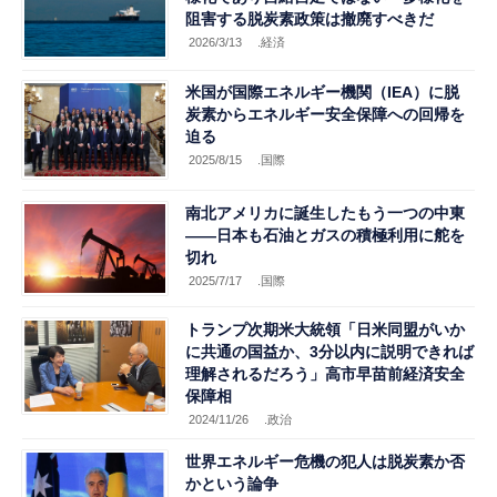
阻害する脱炭素政策は撤廃すべきだ
2026/3/13
.経済
米国が国際エネルギー機関（IEA）に脱
炭素からエネルギー安全保障への回帰を
迫る
2025/8/15
.国際
南北アメリカに誕生したもう一つの中東
――日本も石油とガスの積極利用に舵を
切れ
2025/7/17
.国際
トランプ次期米大統領「日米同盟がいか
に共通の国益か、3分以内に説明できれば
理解されるだろう」高市早苗前経済安全
保障相
2024/11/26
.政治
世界エネルギー危機の犯人は脱炭素か否
かという論争