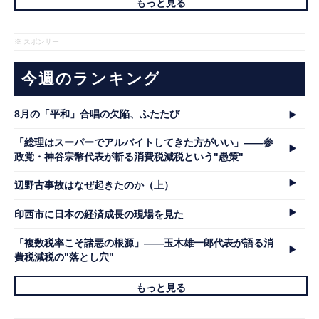
もっと見る
※ スポンサー
今週のランキング
8月の「平和」合唱の欠陥、ふたたび
「総理はスーパーでアルバイトしてきた方がいい」――参
政党・神谷宗幣代表が斬る消費税減税という"愚策"
辺野古事故はなぜ起きたのか（上）
印西市に日本の経済成長の現場を見た
「複数税率こそ諸悪の根源」――玉木雄一郎代表が語る消
費税減税の"落とし穴"
もっと見る