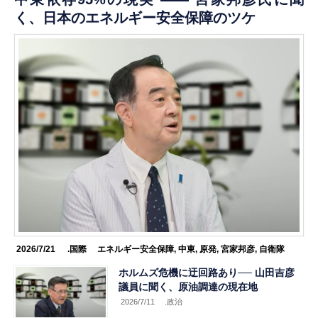
く、日本のエネルギー安全保障のツケ
2026/7/21
.国際
エネルギー安全保障
,
中東
,
原発
,
宮家邦彦
,
自衛隊
ホルムズ危機に迂回路あり── 山田吉彦
議員に聞く、原油調達の現在地
2026/7/11
.政治