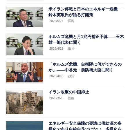
米イラン停戦と日本のエネルギー危機──
鈴木英敬氏が語る打開策
2026/5/27
.国際
ホルムズ危機と月1兆円補正予算——玉木
雄一郎代表に聞く
2026/4/19
.政治
「ホルムズ危機、自衛隊に何ができるの
か」——中谷元・前防衛大臣に聞く
2026/4/18
.政治
イラン攻撃の中国抑止
2026/3/26
.国際
エネルギー安全保障の要諦は供給源の多
様化であり自給自足ではない 多様化を