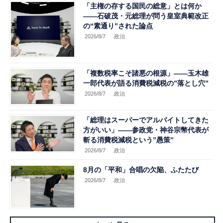
「主権の存する国民の総意」とは何か
――石破茂・元総理が問う皇室典範改正
の“素通り”された論点
2026/8/7
.政治
「複数税率こそ諸悪の根源」――玉木雄
一郎代表が語る消費税減税の”落とし穴”
2026/8/7
.政治
「総理はスーパーでアルバイトしてきた
方がいい」――参政党・神谷宗幣代表が
斬る消費税減税という”愚策”
2026/8/7
.政治
8月の「平和」合唱の欠陥、ふたたび
2026/8/7
.政治