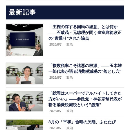
最新記事
「主権の存する国民の総意」とは何か
――石破茂・元総理が問う皇室典範改正
の“素通り”された論点
2026/8/7
.政治
「複数税率こそ諸悪の根源」――玉木雄
一郎代表が語る消費税減税の”落とし穴”
2026/8/7
.政治
「総理はスーパーでアルバイトしてきた
方がいい」――参政党・神谷宗幣代表が
斬る消費税減税という”愚策”
2026/8/7
.政治
8月の「平和」合唱の欠陥、ふたたび
2026/8/7
.政治