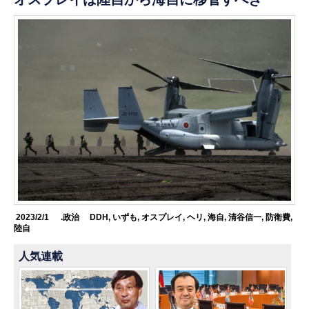
2023/2/1
.政治
DDH
,
いずも
,
オスプレイ
,
ヘリ
,
海自
,
清谷信一
,
防衛費
,
陸自
人気連載