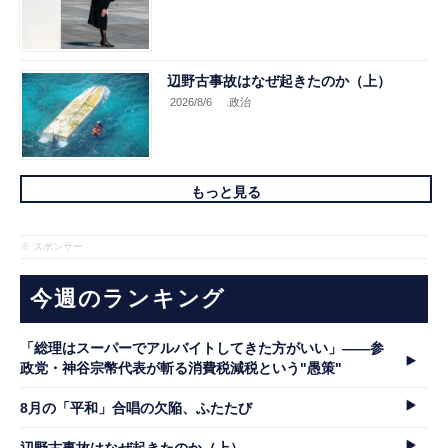
辺野古事故はなぜ起きたのか（上）
2026/8/6
.政治
もっと見る
※ スポンサー
今週のランキング
「総理はスーパーでアルバイトしてきた方がいい」――参
政党・神谷宗幣代表が斬る消費税減税という"愚策"
8月の「平和」合唱の欠陥、ふたたび
辺野古事故はなぜ起きたのか（上）