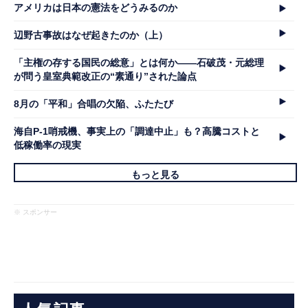
アメリカは日本の憲法をどうみるのか
辺野古事故はなぜ起きたのか（上）
「主権の存する国民の総意」とは何か――石破茂・元総理
が問う皇室典範改正の“素通り”された論点
8月の「平和」合唱の欠陥、ふたたび
海自P-1哨戒機、事実上の「調達中止」も？高騰コストと
低稼働率の現実
もっと見る
※ スポンサー