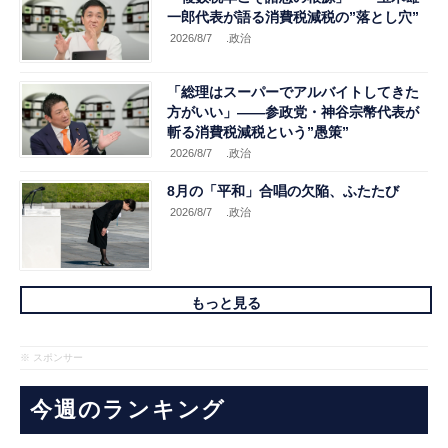
一郎代表が語る消費税減税の”落とし穴”
2026/8/7
.政治
「総理はスーパーでアルバイトしてきた
方がいい」――参政党・神谷宗幣代表が
斬る消費税減税という”愚策”
2026/8/7
.政治
8月の「平和」合唱の欠陥、ふたたび
2026/8/7
.政治
もっと見る
※ スポンサー
今週のランキング