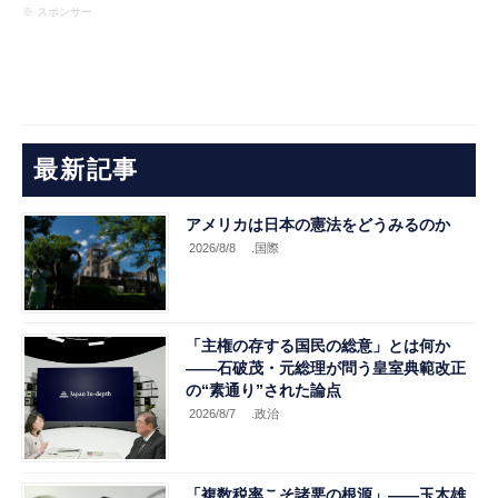
※ スポンサー
最新記事
アメリカは日本の憲法をどうみるのか
2026/8/8
.国際
「主権の存する国民の総意」とは何か
――石破茂・元総理が問う皇室典範改正
の“素通り”された論点
2026/8/7
.政治
「複数税率こそ諸悪の根源」――玉木雄