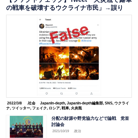
の戦車を破壊するウクライナ市民」→誤り
2022/3/8
.社会
JapanIn-depth
,
JapanIn-depth編集部
,
SNS
,
ウクライ
ナ
,
ツイッター
,
フェイク
,
ロシア
,
戦車
,
火炎瓶
分配の財源や野党協力などで論戦 党首
討論会
2021/10/19
.政治