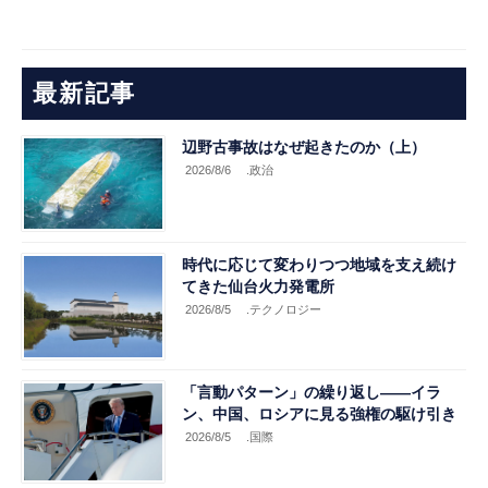
最新記事
辺野古事故はなぜ起きたのか（上）
2026/8/6
.政治
時代に応じて変わりつつ地域を支え続け
てきた仙台火力発電所
2026/8/5
.テクノロジー
「言動パターン」の繰り返し――イラ
ン、中国、ロシアに見る強権の駆け引き
2026/8/5
.国際