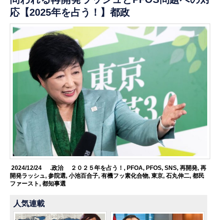
応【2025年を占う！】都政
2024/12/24
.政治
２０２５年を占う！
,
PFOA
,
PFOS
,
SNS
,
再開発
,
再
開発ラッシュ
,
参院選
,
小池百合子
,
有機フッ素化合物
,
東京
,
石丸伸二
,
都民
ファースト
,
都知事選
人気連載