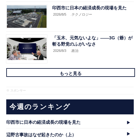
印西市に日本の経済成長の現場を見た
2026/8/5
.テクノロジー
「玉木、元気ないよな」――3G（爺）が
斬る野党のふがいなさ
2026/8/3
.政治
もっと見る
※ スポンサー
今週のランキング
印西市に日本の経済成長の現場を見た
辺野古事故はなぜ起きたのか（上）